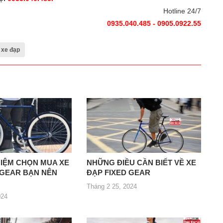
Hotline 24/7
0935.040.485 - 0905.0922.55
xe đạp
HIỆM CHỌN MUA XE
NHỮNG ĐIỀU CẦN BIẾT VỀ XE
 GEAR BẠN NÊN
ĐẠP FIXED GEAR
Tháng 2 25, 2024
024