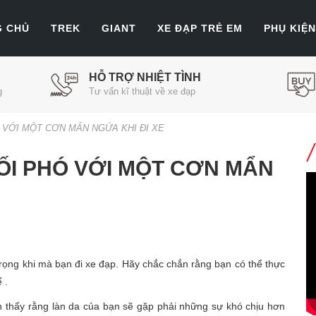
G CHỦ
TREK
GIANT
XE ĐẠP TRẺ EM
PHỤ KIỆN
HỖ TRỢ NHIỆT TÌNH
g
Tư vấn kĩ thuật về xe đạp
 VỚI MỘT CƠN MẨN NGỨA KHI ĐI XE
ỐI PHÓ VỚI MỘT CƠN MẨN
ies
rọng khi mà bạn đi xe đạp. Hãy chắc chắn rằng bạn có thể thực
 .
 thấy rằng làn da của bạn sẽ gặp phải những sự khó chịu hơn