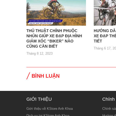
THỦ THUẬT CHỈNH PHUỘC
HƯỚNG DẪN
NHÚN GIÚP XE ĐẠP ĐỊA HÌNH
XE ĐẠP TH
GIẢM XÓC “BIKER” NÀO
TIẾT
CŨNG CẦN BIẾT
Tháng 6 17, 2
Tháng 8 12, 2023
BÌNH LUẬN
GIỚI THIỆU
Chính 
Giới thiệu về KStore Anh Khoa
Chính sá
Dịch vụ tại KStore Anh Khoa
Hướng d