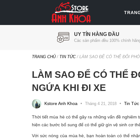
TRAN
UY TÍN HÀNG ĐẦU
Các sản phẩm đều 100% chính hãn
TRANG CHỦ
/
TIN TỨC
/
LÀM SAO ĐỂ CÓ THỂ ĐỐI PHÓ
LÀM SAO ĐỂ CÓ THỂ Đ
NGỨA KHI ĐI XE
Categor
Kstore Anh Khoa
Tin Tức
Tháng 4 21, 2018
Thời tiết mùa hè có thể gây ra những vấn đề nghiêm t
hiện các bước bổ sung để có thể giữ gìn vệ sinh cơ thể
Với sức nóng của mùa hè, bạn hoàn toàn có thể nhận