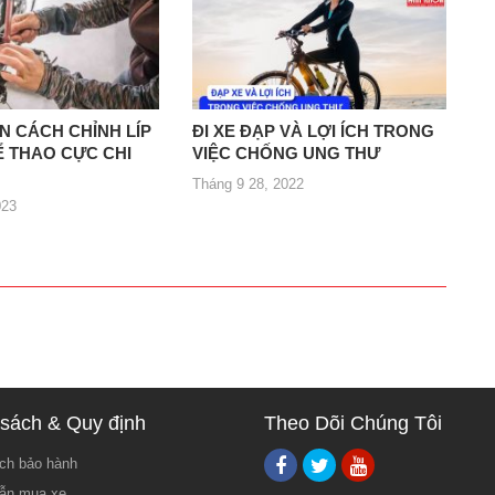
 CÁCH CHỈNH LÍP
ĐI XE ĐẠP VÀ LỢI ÍCH TRONG
Ể THAO CỰC CHI
VIỆC CHỐNG UNG THƯ
Tháng 9 28, 2022
023
sách & Quy định
Theo Dõi Chúng Tôi
ch bảo hành
ẫn mua xe