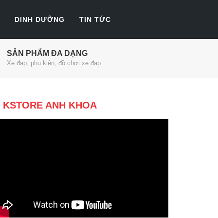
DINH DƯỠNG
TIN TỨC
SẢN PHẨM ĐA DẠNG
Xe đạp, phụ kiện, đồ chơi xe đạp
KSTORE ANH KHOA