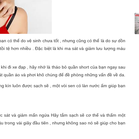
ạn có thể do vệ sinh chưa tốt , nhưng cũng có thể là do sự dồn
ồi tệ hơn nhiều . Đặc biệt là khi ma sát và giảm lưu lượng máu
khi đi xe đạp , hãy nhớ là tháo bỏ quần short của bạn ngay sau
ặt quần áo và phơi khô chúng để đề phòng những vấn đề về da.
g kín luôn được sạch sẽ , một vòi sen có làn nước ấm giúp bạn
ớc sát và giảm mẩn ngứa Hãy tắm sạch sẽ cơ thể và thấm một
ịu trong vài giây đầu tiên , nhưng không sao nó sẽ giúp cho bạn