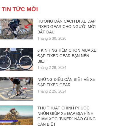
TIN TỨC MỚI
HƯỚNG DẪN CÁCH ĐI XE ĐẠP
FIXED GEAR CHO NGƯỜI MỚI
BẮT ĐẦU
Tháng 5 30, 2026
6 KINH NGHIỆM CHỌN MUA XE
ĐẠP FIXED GEAR BẠN NÊN
BIẾT
Tháng 2 29, 2024
NHỮNG ĐIỀU CẦN BIẾT VỀ XE
ĐẠP FIXED GEAR
Tháng 2 25, 2024
THỦ THUẬT CHỈNH PHUỘC
NHÚN GIÚP XE ĐẠP ĐỊA HÌNH
GIẢM XÓC “BIKER” NÀO CŨNG
CẦN BIẾT