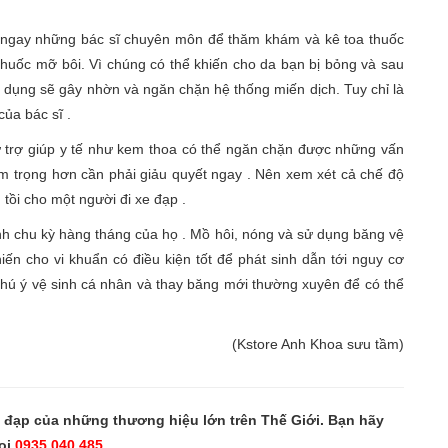
 ngay những bác sĩ chuyên môn để thăm khám và kê toa thuốc
thuốc mỡ bôi. Vì chúng có thể khiến cho da bạn bị bỏng và sau
ử dụng sẽ gây nhờn và ngăn chặn hệ thống miến dịch. Tuy chỉ là
của bác sĩ .
 trợ giúp y tế như kem thoa có thể ngăn chặn được những vấn
m trọng hơn cần phải giảu quyết ngay . Nên xem xét cả chế độ
 tồi cho một người đi xe đạp .
h chu kỳ hàng tháng của họ . Mồ hôi, nóng và sử dụng băng vệ
iến cho vi khuẩn có điều kiện tốt để phát sinh dẫn tới nguy cơ
chú ý vệ sinh cá nhân và thay băng mới thường xuyên để có thể
(Kstore Anh Khoa sưu tầm)
e đạp của những thương hiệu lớn trên Thế Giới. Bạn hãy
ọi
0935.040.485.