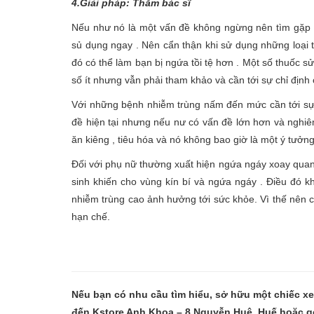
4.Giải pháp: Thăm bác sĩ
Nếu như nó là một vấn đề không ngừng nên tìm gặp
sủ dụng ngay . Nên cẩn thận khi sử dụng những loại 
đó có thể làm bạn bị ngứa tồi tệ hơn . Một số thuốc s
số ít nhưng vẫn phải tham khảo và cần tới sự chỉ định 
Với những bệnh nhiễm trùng nấm đến mức cần tới sự
đề hiện tại nhưng nếu nư có vấn đề lớn hơn và nghiê
ăn kiêng , tiêu hóa và nó không bao giờ là một ý tưởng
Đối với phụ nữ thường xuất hiện ngứa ngáy xoay quan
sinh khiến cho vùng kín bí và ngứa ngáy . Điều đó kh
nhiễm trùng cao ảnh hưởng tới sức khỏe. Vì thế nên 
hạn chế.
Nếu bạn có nhu cầu tìm hiểu, sở hữu một chiếc x
đến Kstore Anh Khoa – 8 Nguyễn Huệ, Huế hoặc g