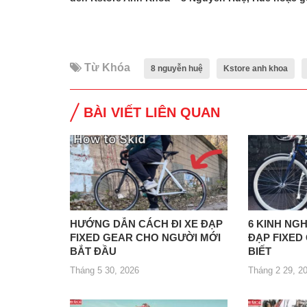
Từ Khóa
8 nguyễn huệ
Kstore anh khoa
BÀI VIẾT LIÊN QUAN
HƯỚNG DẪN CÁCH ĐI XE ĐẠP
6 KINH NG
FIXED GEAR CHO NGƯỜI MỚI
ĐẠP FIXED
BẮT ĐẦU
BIẾT
Tháng 5 30, 2026
Tháng 2 29, 2