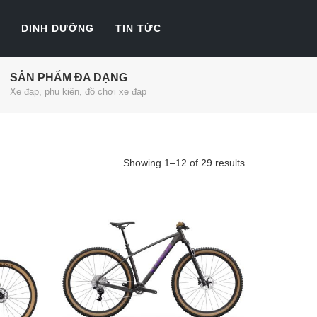
DINH DƯỠNG
TIN TỨC
SẢN PHẨM ĐA DẠNG
Xe đạp, phụ kiện, đồ chơi xe đạp
Showing 1–12 of 29 results