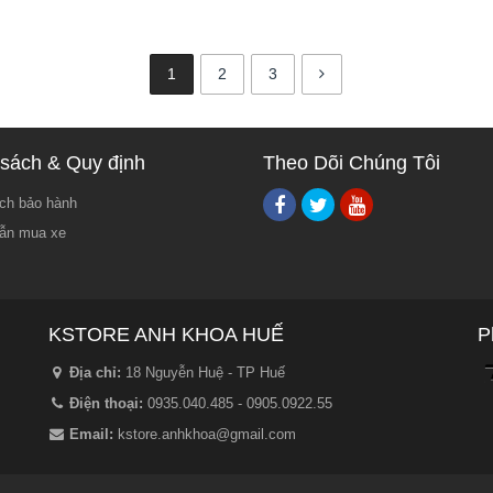
1
2
3
sách & Quy định
Theo Dõi Chúng Tôi
ch bảo hành
ẫn mua xe
KSTORE ANH KHOA HUẾ
P
Địa chỉ:
18 Nguyễn Huệ - TP Huế
Điện thoại:
0935.040.485 - 0905.0922.55
Email:
kstore.anhkhoa@gmail.com