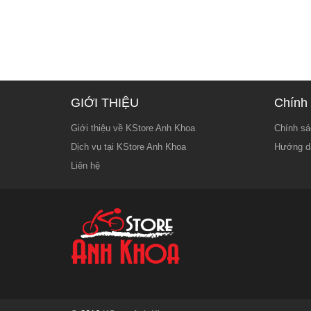
GIỚI THIỆU
Chính 
Giới thiệu về KStore Anh Khoa
Chính sá
Dịch vụ tại KStore Anh Khoa
Hướng d
Liên hệ