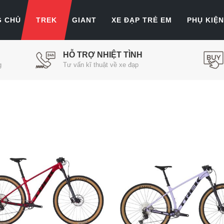
G CHỦ
TREK
GIANT
XE ĐẠP TRẺ EM
PHỤ KIỆN
HỖ TRỢ NHIỆT TÌNH
g
Tư vấn kĩ thuật về xe đạp