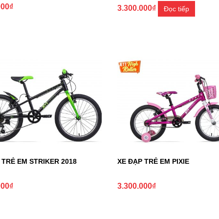
000
₫
3.300.000
₫
Đọc tiếp
 TRẺ EM STRIKER 2018
XE ĐẠP TRẺ EM PIXIE
000
₫
3.300.000
₫