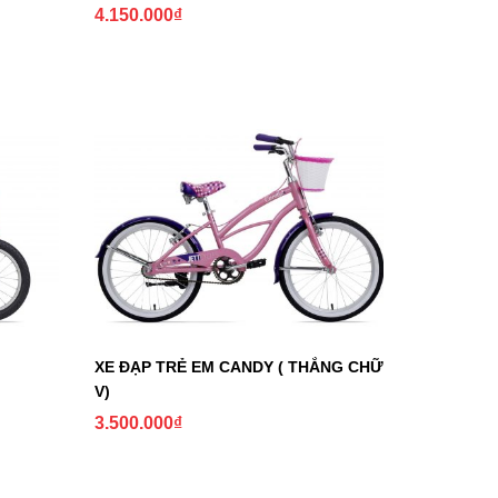
4.150.000
₫
XE ĐẠP TRẺ EM CANDY ( THẮNG CHỮ
V)
3.500.000
₫