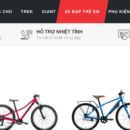
G CHỦ
TREK
GIANT
XE ĐẠP TRẺ EM
PHỤ KIỆN
HỖ TRỢ NHIỆT TÌNH
g
Tư vấn kĩ thuật về xe đạp