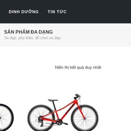
DINH DƯỠNG
TIN TỨC
SẢN PHẨM ĐA DẠNG
Xe đạp, phụ kiện, đồ chơi xe đạp
Hiển thị kết quả duy nhất