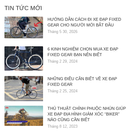
TIN TỨC MỚI
HƯỚNG DẪN CÁCH ĐI XE ĐẠP FIXED
GEAR CHO NGƯỜI MỚI BẮT ĐẦU
Tháng 5 30, 2026
6 KINH NGHIỆM CHỌN MUA XE ĐẠP
FIXED GEAR BẠN NÊN BIẾT
Tháng 2 29, 2024
NHỮNG ĐIỀU CẦN BIẾT VỀ XE ĐẠP
FIXED GEAR
Tháng 2 25, 2024
THỦ THUẬT CHỈNH PHUỘC NHÚN GIÚP
XE ĐẠP ĐỊA HÌNH GIẢM XÓC “BIKER”
NÀO CŨNG CẦN BIẾT
Tháng 8 12, 2023