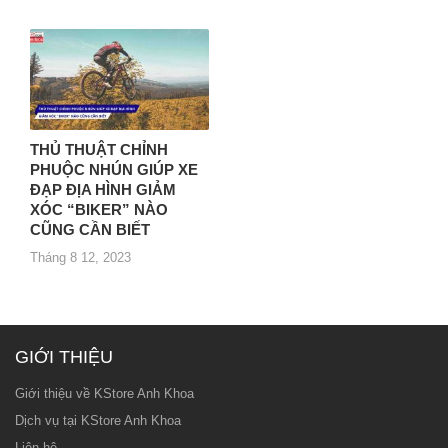
THỦ THUẬT CHỈNH
PHUỘC NHÚN GIÚP XE
ĐẠP ĐỊA HÌNH GIẢM
XÓC “BIKER” NÀO
CŨNG CẦN BIẾT
Tháng 8 12, 2023
GIỚI THIỆU
Giới thiệu về KStore Anh Khoa
Dịch vụ tại KStore Anh Khoa
Liên hệ