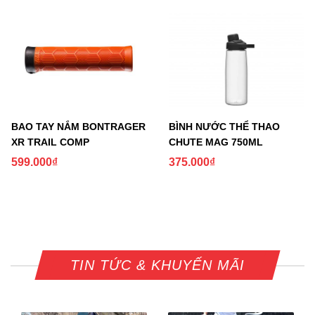
BAO TAY NẮM BONTRAGER
BÌNH NƯỚC THỂ THAO
XR TRAIL COMP
CHUTE MAG 750ML
599.000
₫
375.000
₫
TIN TỨC & KHUYẾN MÃI