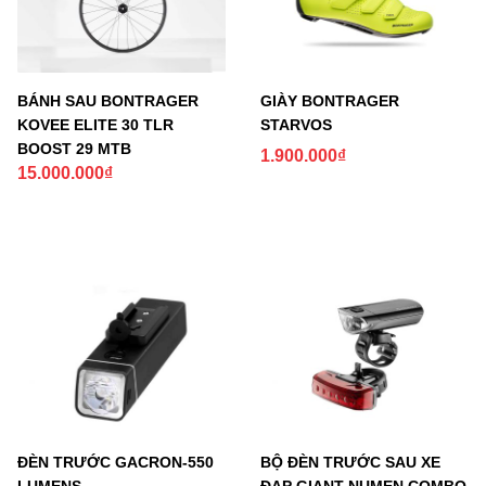
BÁNH SAU BONTRAGER
GIÀY BONTRAGER
KOVEE ELITE 30 TLR
STARVOS
BOOST 29 MTB
1.900.000
₫
15.000.000
₫
ĐÈN TRƯỚC GACRON-550
BỘ ĐÈN TRƯỚC SAU XE
LUMENS
ĐẠP GIANT NUMEN COMBO