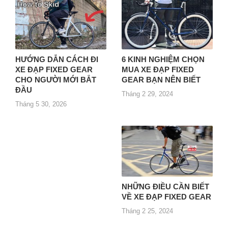
HƯỚNG DẪN CÁCH ĐI
6 KINH NGHIỆM CHỌN
XE ĐẠP FIXED GEAR
MUA XE ĐẠP FIXED
CHO NGƯỜI MỚI BẮT
GEAR BẠN NÊN BIẾT
ĐẦU
Tháng 2 29, 2024
Tháng 5 30, 2026
NHỮNG ĐIỀU CẦN BIẾT
VỀ XE ĐẠP FIXED GEAR
Tháng 2 25, 2024