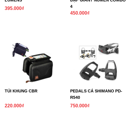
4
395.000
₫
450.000
₫
TÚI KHUNG CBR
PEDALS CÁ SHIMANO PD-
R540
220.000
₫
750.000
₫