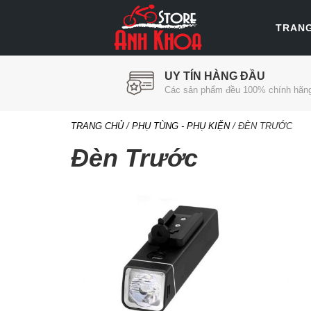
TRAN
UY TÍN HÀNG ĐẦU
Các sản phẩm đều 100% chính hãn
TRANG CHỦ
/
PHỤ TÙNG - PHỤ KIỆN
/ ĐÈN TRƯỚC
Đèn Trước