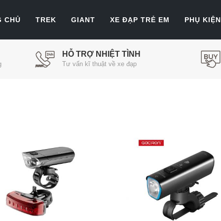
G CHỦ
TREK
GIANT
XE ĐẠP TRẺ EM
PHỤ KIỆN
HỖ TRỢ NHIỆT TÌNH
g
Tư vấn kĩ thuật về xe đạp