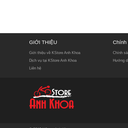
GIỚI THIỆU
Chính 
Giới thiệu về KStore Anh Khoa
Chính sá
Dịch vụ tại KStore Anh Khoa
Hướng d
Liên hệ