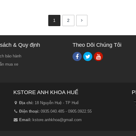
1
2
sách & Quy định
Theo Dõi Chúng Tôi
ch bảo hành
ẫn mua xe
KSTORE ANH KHOA HUẾ
P
Địa chỉ:
18 Nguyễn Huệ - TP Huế
Điện thoại:
0935.040.485 - 0905.0922.55
Email:
kstore.anhkhoa@gmail.com