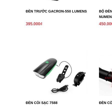
ĐÈN TRƯỚC GACRON-550 LUMENS
BỘ ĐÈN
NUMEN
395.000
₫
450.00
ĐÈN CÒI SẠC 7588
ĐÈN CÒ