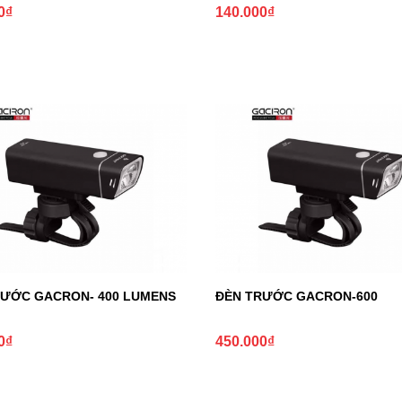
0
₫
140.000
₫
RƯỚC GACRON- 400 LUMENS
ĐÈN TRƯỚC GACRON-600
0
₫
450.000
₫