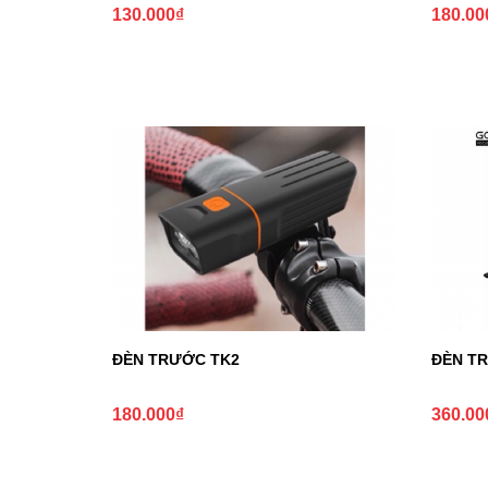
130.000
₫
180.00
ĐÈN TRƯỚC TK2
ĐÈN T
180.000
₫
360.00