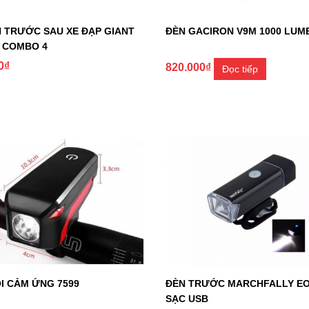
 TRƯỚC SAU XE ĐẠP GIANT
ĐÈN GACIRON V9M 1000 LUM
 COMBO 4
0
₫
820.000
₫
Đọc tiếp
I CẢM ỨNG 7599
ĐÈN TRƯỚC MARCHFALLY EO
SẠC USB