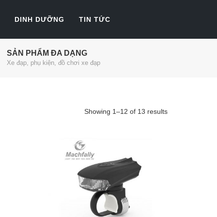
DINH DƯỠNG
TIN TỨC
SẢN PHẨM ĐA DẠNG
Xe đạp, phụ kiện, đồ chơi xe đạp
Showing 1–12 of 13 results