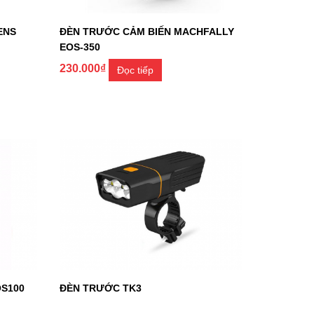
ENS
ĐÈN TRƯỚC CẢM BIẾN MACHFALLY
EOS-350
230.000
₫
Đọc tiếp
S100
ĐÈN TRƯỚC TK3