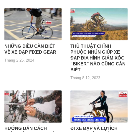
NHỮNG ĐIỀU CẦN BIẾT
THỦ THUẬT CHỈNH
VỀ XE ĐẠP FIXED GEAR
PHUỘC NHÚN GIÚP XE
ĐẠP ĐỊA HÌNH GIẢM XÓC
Tháng 2 25, 2024
“BIKER” NÀO CŨNG CẦN
BIẾT
Tháng 8 12, 2023
HƯỚNG DẪN CÁCH
ĐI XE ĐẠP VÀ LỢI ÍCH