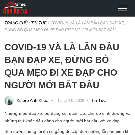
TRANG CHỦ
/
TIN TỨC
/
COVID-19 VÀ LÀ LẦN ĐẦU BẠN ĐẠP XE,
ĐỪNG BỎ QUA MẸO ĐI XE ĐẠP CHO NGƯỜI MỚI BẮT ĐẦU
COVID-19 VÀ LÀ LẦN ĐẦU
BẠN ĐẠP XE, ĐỪNG BỎ
QUA MẸO ĐI XE ĐẠP CHO
NGƯỜI MỚI BẮT ĐẦU
Categories
Kstore Anh Khoa
Tin Tức
Tháng 4 5, 2020
Những mẹo đạp xe, bộ dụng cụ, quần áo, chế độ dinh dưỡng và
những thứ khác đều dành cho người mới bắt đầu với xe đạp.
Bên dưới, chúng tôi đã cố gắng đề cập đến những lỗi phổ biến khi