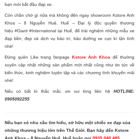
bạn mới bắt đầu đạp xe.
Còn chần chờ gì nữa mà không đến ngay showroom Kstore Anh
Khoa – 8 Nguyễn Huệ, Huế – Đại lý độc quyền thương
hiệu
#Giant
#International
tại Huế, để trải nghiệm những mẫu xe
đạp bền, đẹp và dịch vụ bảo trì, bảo dưỡng xe cực kì tận tình
nhé!
Đừng quên Like trang fanpage
Kstore Anh Khoa
để thường
xuyên cập nhật những sản phẩm mới nhất cũng như tin tức về
kiến thức, kinh nghiệm luyện tập và các chương tình khuyến mãi
nhé!
Nếu có bất kì thắc mắc xin vui lòng liên hệ
HOTLINE:
0905092255
Nếu bạn có nhu cầu tìm hiểu, sở hữu một chiếc xe đạp của
những thương hiệu lớn trên Thế Giới. Bạn hãy đến Kstore
Anh Khoa – 8 Nguyễn Huệ, Huế hoặc gọi
0935.040.485.