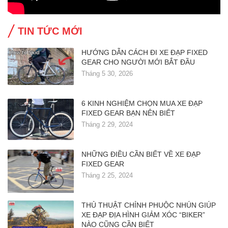
TIN TỨC MỚI
HƯỚNG DẪN CÁCH ĐI XE ĐẠP FIXED
GEAR CHO NGƯỜI MỚI BẮT ĐẦU
Tháng 5 30, 2026
6 KINH NGHIỆM CHỌN MUA XE ĐẠP
FIXED GEAR BẠN NÊN BIẾT
Tháng 2 29, 2024
NHỮNG ĐIỀU CẦN BIẾT VỀ XE ĐẠP
FIXED GEAR
Tháng 2 25, 2024
THỦ THUẬT CHỈNH PHUỘC NHÚN GIÚP
XE ĐẠP ĐỊA HÌNH GIẢM XÓC “BIKER”
NÀO CŨNG CẦN BIẾT