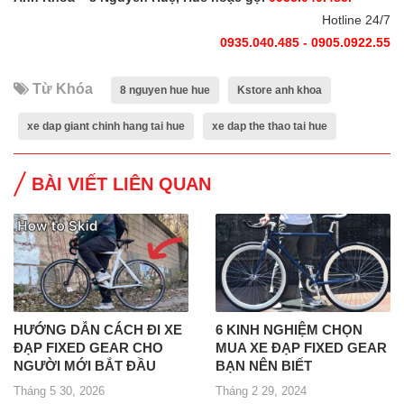
Hotline 24/7
0935.040.485 - 0905.0922.55
Từ Khóa
8 nguyen hue hue
Kstore anh khoa
xe dap giant chinh hang tai hue
xe dap the thao tai hue
BÀI VIẾT LIÊN QUAN
HƯỚNG DẪN CÁCH ĐI XE
6 KINH NGHIỆM CHỌN
ĐẠP FIXED GEAR CHO
MUA XE ĐẠP FIXED GEAR
NGƯỜI MỚI BẮT ĐẦU
BẠN NÊN BIẾT
Tháng 5 30, 2026
Tháng 2 29, 2024