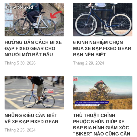
HƯỚNG DẪN CÁCH ĐI XE
6 KINH NGHIỆM CHỌN
ĐẠP FIXED GEAR CHO
MUA XE ĐẠP FIXED GEAR
NGƯỜI MỚI BẮT ĐẦU
BẠN NÊN BIẾT
Tháng 5 30, 2026
Tháng 2 29, 2024
NHỮNG ĐIỀU CẦN BIẾT
THỦ THUẬT CHỈNH
VỀ XE ĐẠP FIXED GEAR
PHUỘC NHÚN GIÚP XE
ĐẠP ĐỊA HÌNH GIẢM XÓC
Tháng 2 25, 2024
“BIKER” NÀO CŨNG CẦN