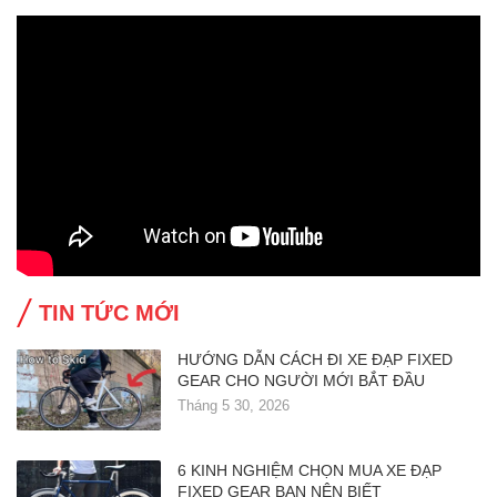
TIN TỨC MỚI
HƯỚNG DẪN CÁCH ĐI XE ĐẠP FIXED
GEAR CHO NGƯỜI MỚI BẮT ĐẦU
Tháng 5 30, 2026
6 KINH NGHIỆM CHỌN MUA XE ĐẠP
FIXED GEAR BẠN NÊN BIẾT