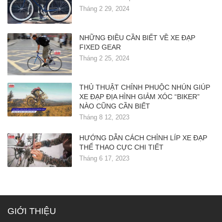
Tháng 2 29, 2024
NHỮNG ĐIỀU CẦN BIẾT VỀ XE ĐẠP
FIXED GEAR
Tháng 2 25, 2024
THỦ THUẬT CHỈNH PHUỘC NHÚN GIÚP
XE ĐẠP ĐỊA HÌNH GIẢM XÓC “BIKER”
NÀO CŨNG CẦN BIẾT
Tháng 8 12, 2023
HƯỚNG DẪN CÁCH CHỈNH LÍP XE ĐẠP
THỂ THAO CỰC CHI TIẾT
Tháng 6 17, 2023
GIỚI THIỆU