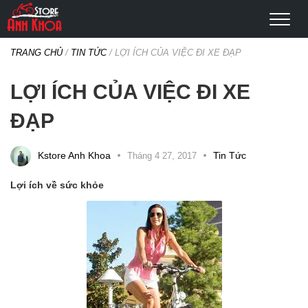
TRANG CHỦ
/
TIN TỨC
/
LỢI ÍCH CỦA VIỆC ĐI XE ĐẠP
LỢI ÍCH CỦA VIỆC ĐI XE
ĐẠP
Categories
Kstore Anh Khoa
Tin Tức
Tháng 4 27, 2017
Lợi ích về sức khỏe