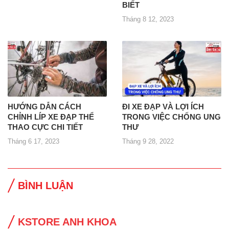
BIẾT
Tháng 8 12, 2023
HƯỚNG DẪN CÁCH
ĐI XE ĐẠP VÀ LỢI ÍCH
CHỈNH LÍP XE ĐẠP THỂ
TRONG VIỆC CHỐNG UNG
THAO CỰC CHI TIẾT
THƯ
Tháng 6 17, 2023
Tháng 9 28, 2022
BÌNH LUẬN
KSTORE ANH KHOA