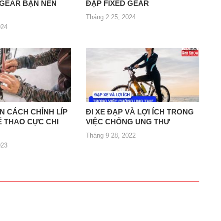
 GEAR BẠN NÊN
ĐẠP FIXED GEAR
Tháng 2 25, 2024
024
 CÁCH CHỈNH LÍP
ĐI XE ĐẠP VÀ LỢI ÍCH TRONG
Ể THAO CỰC CHI
VIỆC CHỐNG UNG THƯ
Tháng 9 28, 2022
023