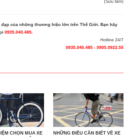
(Sưu tầm)
e đạp của những thương hiệu lớn trên Thế Giới. Bạn hãy
ọi
0935.040.485.
Hotline 24/7
0935.040.485 - 0905.0922.55
HIỆM CHỌN MUA XE
NHỮNG ĐIỀU CẦN BIẾT VỀ XE