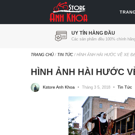
TRAN
UY TÍN HÀNG ĐẦU
Các sản phẩm đều 100% chính hãn
TRANG CHỦ
/
TIN TỨC
/
HÌNH ẢNH HÀI HƯỚC VỀ XE Đ
HÌNH ẢNH HÀI HƯỚC V
Categori
Kstore Anh Khoa
Tin Tức
Tháng 3 5, 2018