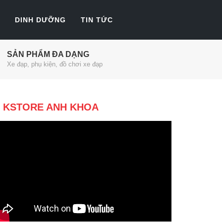
DINH DƯỠNG
TIN TỨC
SẢN PHẨM ĐA DẠNG
Xe đạp, phụ kiện, đồ chơi xe đạp
KSTORE ANH KHOA