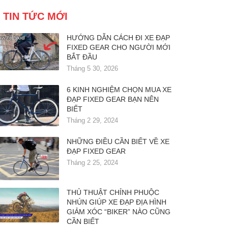
TIN TỨC MỚI
HƯỚNG DẪN CÁCH ĐI XE ĐẠP
FIXED GEAR CHO NGƯỜI MỚI
BẮT ĐẦU
Tháng 5 30, 2026
6 KINH NGHIỆM CHỌN MUA XE
ĐẠP FIXED GEAR BẠN NÊN
BIẾT
Tháng 2 29, 2024
NHỮNG ĐIỀU CẦN BIẾT VỀ XE
ĐẠP FIXED GEAR
Tháng 2 25, 2024
THỦ THUẬT CHỈNH PHUỘC
NHÚN GIÚP XE ĐẠP ĐỊA HÌNH
GIẢM XÓC “BIKER” NÀO CŨNG
CẦN BIẾT