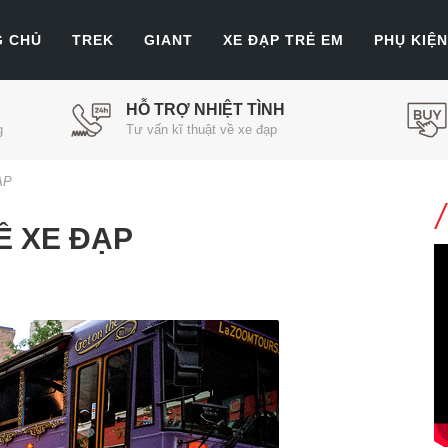
G CHỦ
TREK
GIANT
XE ĐẠP TRẺ EM
PHỤ KIỆN
HỖ TRỢ NHIỆT TÌNH
g
Tư vấn kĩ thuật về xe đạp
ẠP
Ề XE ĐẠP
es