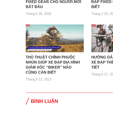
FIXED GEAR CHO NGƯỜI MỚI
ĐẠP FIXED
BẮT ĐẦU
BIẾT
Tháng 5 30, 2026
Tháng 2 29, 2
THỦ THUẬT CHỈNH PHUỘC
HƯỚNG DẪN
NHÚN GIÚP XE ĐẠP ĐỊA HÌNH
XE ĐẠP TH
GIẢM XÓC “BIKER” NÀO
TIẾT
CŨNG CẦN BIẾT
Tháng 6 17, 2
Tháng 8 12, 2023
BÌNH LUẬN