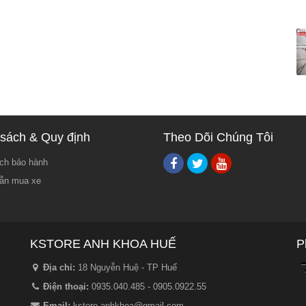
sách & Quy định
Theo Dõi Chúng Tôi
ch bảo hành
ẫn mua xe
KSTORE ANH KHOA HUẾ
P
Địa chỉ:
18 Nguyễn Huệ - TP Huế
Điện thoại:
0935.040.485 - 0905.0922.55
Email:
kstore.anhkhoa@gmail.com