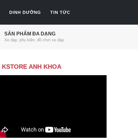
DINH DƯỠNG
TIN TỨC
SẢN PHẨM ĐA DẠNG
Xe đạp, phụ kiện, đồ chơi xe đạp
KSTORE ANH KHOA