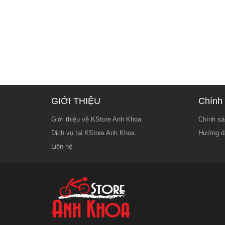
GIỚI THIỆU
Chính 
Giới thiệu về KStore Anh Khoa
Chính sá
Dịch vụ tại KStore Anh Khoa
Hướng d
Liên hệ