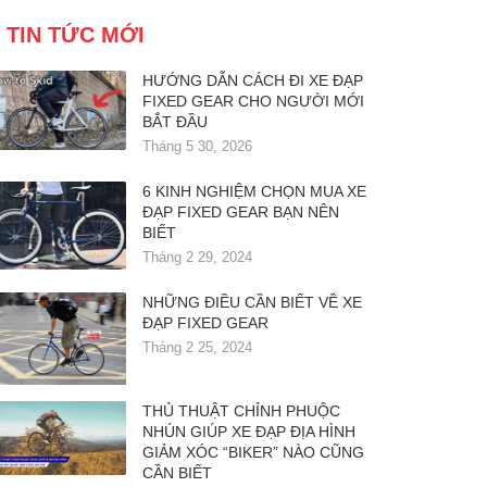
TIN TỨC MỚI
HƯỚNG DẪN CÁCH ĐI XE ĐẠP
FIXED GEAR CHO NGƯỜI MỚI
BẮT ĐẦU
Tháng 5 30, 2026
6 KINH NGHIỆM CHỌN MUA XE
ĐẠP FIXED GEAR BẠN NÊN
BIẾT
Tháng 2 29, 2024
NHỮNG ĐIỀU CẦN BIẾT VỀ XE
ĐẠP FIXED GEAR
Tháng 2 25, 2024
THỦ THUẬT CHỈNH PHUỘC
NHÚN GIÚP XE ĐẠP ĐỊA HÌNH
GIẢM XÓC “BIKER” NÀO CŨNG
CẦN BIẾT