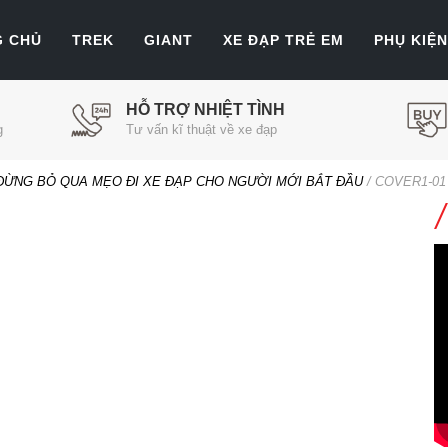
G CHỦ
TREK
GIANT
XE ĐẠP TRẺ EM
PHỤ KIỆN
HỖ TRỢ NHIỆT TÌNH
g
Tư vấn kĩ thuật về xe đạp
 ĐỪNG BỎ QUA MẸO ĐI XE ĐẠP CHO NGƯỜI MỚI BẮT ĐẦU
/
COVER1-01