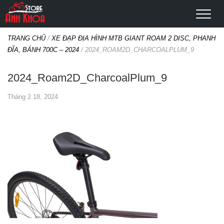
TRANG CHỦ
/
XE ĐẠP ĐỊA HÌNH MTB GIANT ROAM 2 DISC, PHANH
ĐĨA, BÁNH 700C – 2024
/
2024_ROAM2D_CHARCOALPLUM_9
2024_Roam2D_CharcoalPlum_9
Tháng 2 18, 2024