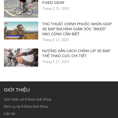
FIXED GEAR
Tháng 2 25, 2024
THỦ THUẬT CHỈNH PHUỘC NHÚN GIÚP
XE ĐẠP ĐỊA HÌNH GIẢM XÓC “BIKER”
NÀO CŨNG CẦN BIẾT
Tháng 8 12, 2023
HƯỚNG DẪN CÁCH CHỈNH LÍP XE ĐẠP
THỂ THAO CỰC CHI TIẾT
Tháng 6 17, 2023
GIỚI THIỆU
Giới thiệu về KStore Anh Khoa
Dịch vụ tại KStore Anh Khoa
Liên hệ