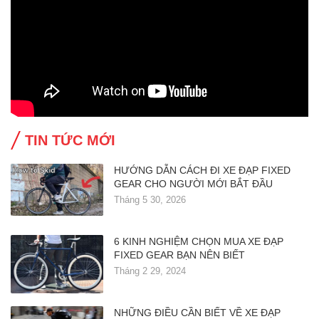
TIN TỨC MỚI
HƯỚNG DẪN CÁCH ĐI XE ĐẠP FIXED
GEAR CHO NGƯỜI MỚI BẮT ĐẦU
Tháng 5 30, 2026
6 KINH NGHIỆM CHỌN MUA XE ĐẠP
FIXED GEAR BẠN NÊN BIẾT
Tháng 2 29, 2024
NHỮNG ĐIỀU CẦN BIẾT VỀ XE ĐẠP