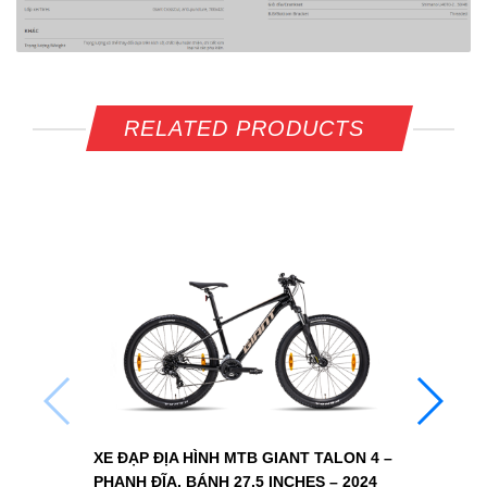
RELATED PRODUCTS
XE 
PHA
8.2
XE ĐẠP ĐỊA HÌNH MTB GIANT TALON 4 –
PHANH ĐĨA, BÁNH 27.5 INCHES – 2024