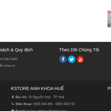
sách & Quy định
Theo Dõi Chúng Tôi
ch bảo hành
ẫn mua xe
KSTORE ANH KHOA HUẾ
P
Địa chỉ:
18 Nguyễn Huệ - TP Huế
Điện thoại:
0935.040.485 - 0905.0922.55
Email:
kstore.anhkhoa@gmail.com