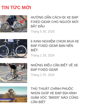
TIN TỨC MỚI
HƯỚNG DẪN CÁCH ĐI XE ĐẠP
FIXED GEAR CHO NGƯỜI MỚI
BẮT ĐẦU
Tháng 5 30, 2026
6 KINH NGHIỆM CHỌN MUA XE
ĐẠP FIXED GEAR BẠN NÊN
BIẾT
Tháng 2 29, 2024
NHỮNG ĐIỀU CẦN BIẾT VỀ XE
ĐẠP FIXED GEAR
Tháng 2 25, 2024
THỦ THUẬT CHỈNH PHUỘC
NHÚN GIÚP XE ĐẠP ĐỊA HÌNH
GIẢM XÓC “BIKER” NÀO CŨNG
CẦN BIẾT