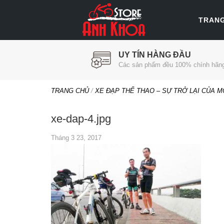
TRAN
UY TÍN HÀNG ĐẦU
Các sản phẩm đều 100% chính hãn
TRANG CHỦ
/
XE ĐẠP THỂ THAO – SỰ TRỞ LẠI CỦA M
xe-dap-4.jpg
Tháng 3 23, 2017