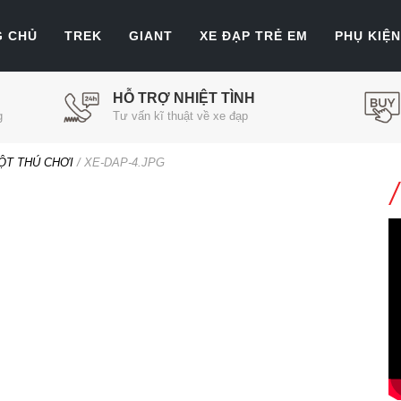
G CHỦ
TREK
GIANT
XE ĐẠP TRẺ EM
PHỤ KIỆN
HỖ TRỢ NHIỆT TÌNH
g
Tư vấn kĩ thuật về xe đạp
ỘT THÚ CHƠI
/
XE-DAP-4.JPG