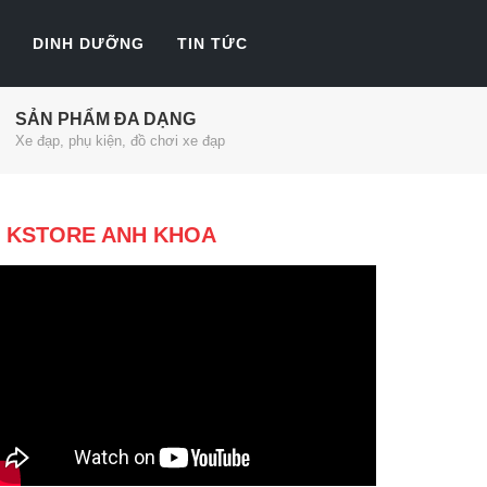
DINH DƯỠNG
TIN TỨC
SẢN PHẨM ĐA DẠNG
Xe đạp, phụ kiện, đồ chơi xe đạp
KSTORE ANH KHOA