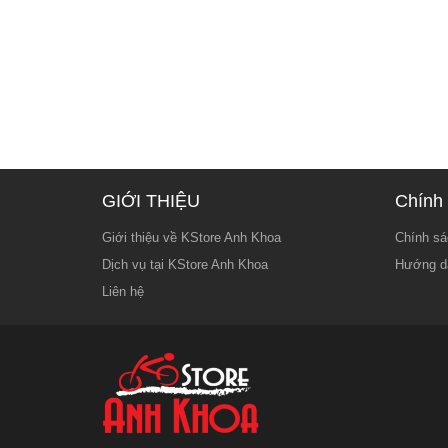
GIỚI THIỆU
Chính 
Giới thiệu về KStore Anh Khoa
Chính sá
Dịch vụ tại KStore Anh Khoa
Hướng d
Liên hệ