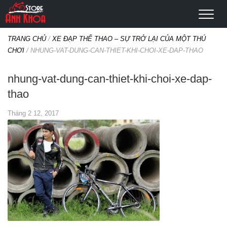
TRANG CHỦ
/
XE ĐẠP THỂ THAO – SỰ TRỞ LẠI CỦA MỘT THÚ
CHƠI
/
NHUNG-VAT-DUNG-CAN-THIET-KHI-CHOI-XE-DAP-THAO
nhung-vat-dung-can-thiet-khi-choi-xe-dap-
thao
Tháng 2 12, 2017