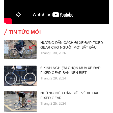
TIN TỨC MỚI
HƯỚNG DẪN CÁCH ĐI XE ĐẠP FIXED
GEAR CHO NGƯỜI MỚI BẮT ĐẦU
Tháng 5 30, 2026
6 KINH NGHIỆM CHỌN MUA XE ĐẠP
FIXED GEAR BẠN NÊN BIẾT
Tháng 2 29, 2024
NHỮNG ĐIỀU CẦN BIẾT VỀ XE ĐẠP
FIXED GEAR
Tháng 2 25, 2024