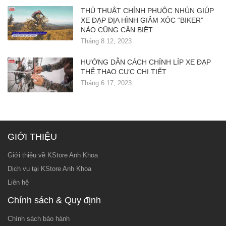
THỦ THUẬT CHỈNH PHUỘC NHÚN GIÚP
XE ĐẠP ĐỊA HÌNH GIẢM XÓC “BIKER”
NÀO CŨNG CẦN BIẾT
Tháng 8 12, 2023
HƯỚNG DẪN CÁCH CHỈNH LÍP XE ĐẠP
THỂ THAO CỰC CHI TIẾT
Tháng 6 17, 2023
GIỚI THIỆU
Giới thiệu về KStore Anh Khoa
Dịch vụ tại KStore Anh Khoa
Liên hệ
Chính sách & Quy định
Chính sách bảo hành