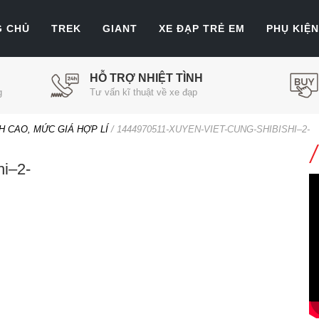
G CHỦ
TREK
GIANT
XE ĐẠP TRẺ EM
PHỤ KIỆN
HỖ TRỢ NHIỆT TÌNH
g
Tư vấn kĩ thuật về xe đạp
NH CAO, MỨC GIÁ HỢP LÍ
/
1444970511-XUYEN-VIET-CUNG-SHIBISHI–2-
hi–2-