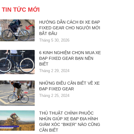
TIN TỨC MỚI
HƯỚNG DẪN CÁCH ĐI XE ĐẠP
FIXED GEAR CHO NGƯỜI MỚI
BẮT ĐẦU
Tháng 5 30, 2026
6 KINH NGHIỆM CHỌN MUA XE
ĐẠP FIXED GEAR BẠN NÊN
BIẾT
Tháng 2 29, 2024
NHỮNG ĐIỀU CẦN BIẾT VỀ XE
ĐẠP FIXED GEAR
Tháng 2 25, 2024
THỦ THUẬT CHỈNH PHUỘC
NHÚN GIÚP XE ĐẠP ĐỊA HÌNH
GIẢM XÓC “BIKER” NÀO CŨNG
CẦN BIẾT