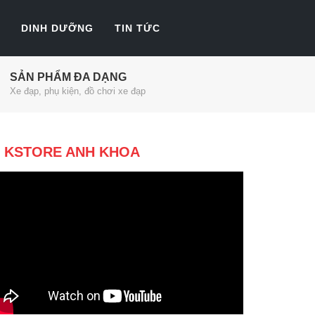
DINH DƯỠNG
TIN TỨC
SẢN PHẨM ĐA DẠNG
Xe đạp, phụ kiện, đồ chơi xe đạp
KSTORE ANH KHOA