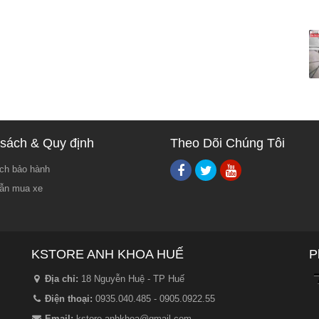
sách & Quy định
Theo Dõi Chúng Tôi
ch bảo hành
ẫn mua xe
KSTORE ANH KHOA HUẾ
P
Địa chỉ:
18 Nguyễn Huệ - TP Huế
Điện thoại:
0935.040.485 - 0905.0922.55
Email:
kstore.anhkhoa@gmail.com