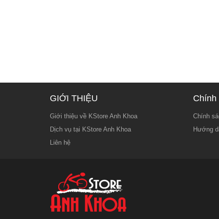
GIỚI THIỆU
Chính 
Giới thiệu về KStore Anh Khoa
Chính sá
Dịch vụ tại KStore Anh Khoa
Hướng d
Liên hệ