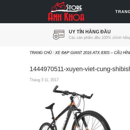
TRAN
UY TÍN HÀNG ĐẦU
Các sản phẩm đều 100% chính hãn
TRANG CHỦ
/
XE ĐẠP GIANT 2016 ATX 830S – CẤU HÌ
1444970511-xuyen-viet-cung-shibis
Tháng 3 11, 2017