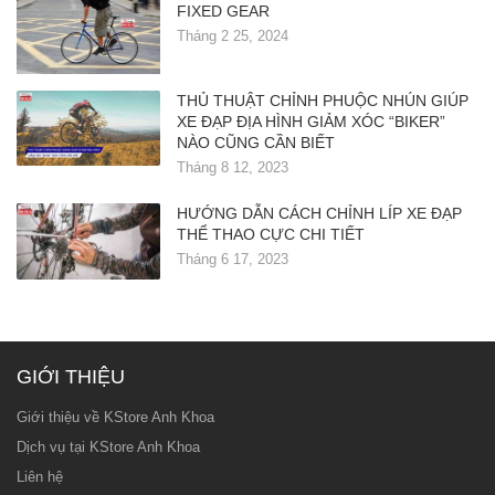
FIXED GEAR
Tháng 2 25, 2024
THỦ THUẬT CHỈNH PHUỘC NHÚN GIÚP
XE ĐẠP ĐỊA HÌNH GIẢM XÓC “BIKER”
NÀO CŨNG CẦN BIẾT
Tháng 8 12, 2023
HƯỚNG DẪN CÁCH CHỈNH LÍP XE ĐẠP
THỂ THAO CỰC CHI TIẾT
Tháng 6 17, 2023
GIỚI THIỆU
Giới thiệu về KStore Anh Khoa
Dịch vụ tại KStore Anh Khoa
Liên hệ