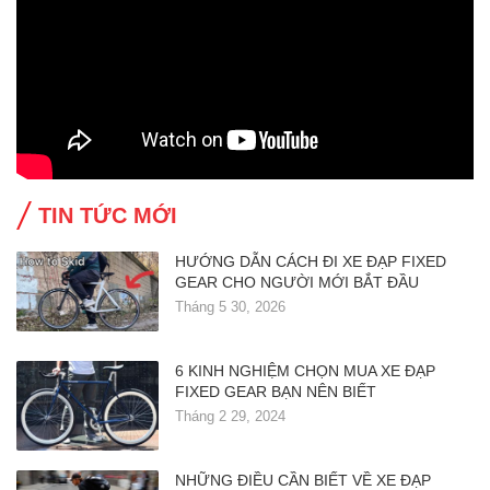
TIN TỨC MỚI
HƯỚNG DẪN CÁCH ĐI XE ĐẠP FIXED
GEAR CHO NGƯỜI MỚI BẮT ĐẦU
Tháng 5 30, 2026
6 KINH NGHIỆM CHỌN MUA XE ĐẠP
FIXED GEAR BẠN NÊN BIẾT
Tháng 2 29, 2024
NHỮNG ĐIỀU CẦN BIẾT VỀ XE ĐẠP