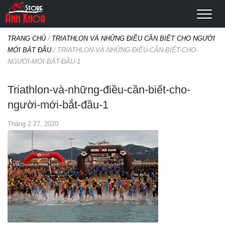
TRANG CHỦ
/
TRIATHLON VÀ NHỮNG ĐIỀU CẦN BIẾT CHO NGƯỜI
MỚI BẮT ĐẦU
/
TRIATHLON-VÀ-NHỮNG-ĐIỀU-CẦN-BIẾT-CHO-
NGƯỜI-MỚI-BẮT-ĐẦU-1
Triathlon-và-những-điều-cần-biết-cho-
người-mới-bắt-đầu-1
Tháng 2 27, 2020