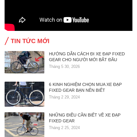
TIN TỨC MỚI
HƯỚNG DẪN CÁCH ĐI XE ĐẠP FIXED
GEAR CHO NGƯỜI MỚI BẮT ĐẦU
Tháng 5 30, 2026
6 KINH NGHIỆM CHỌN MUA XE ĐẠP
FIXED GEAR BẠN NÊN BIẾT
Tháng 2 29, 2024
NHỮNG ĐIỀU CẦN BIẾT VỀ XE ĐẠP
FIXED GEAR
Tháng 2 25, 2024