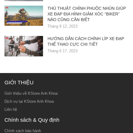
THỦ THUẬT CHỈNH PHUỘC NHÚN GIÚP
XE ĐẠP ĐỊA HÌNH GIẢM XÓC “BIKER”
NÀO CŨNG CẦN BIẾT
Tháng 8 12, 2023
HƯỚNG DẪN CÁCH CHỈNH LÍP XE ĐẠP
THỂ THAO CỰC CHI TIẾT
Tháng 6 17, 2023
GIỚI THIỆU
Giới thiệu về KStore Anh Khoa
Dịch vụ tại KStore Anh Khoa
Liên hệ
Chính sách & Quy định
Chính sách bảo hành