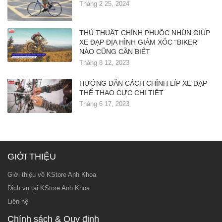
Tháng 2 25, 2024
THỦ THUẬT CHỈNH PHUỘC NHÚN GIÚP
XE ĐẠP ĐỊA HÌNH GIẢM XÓC “BIKER”
NÀO CŨNG CẦN BIẾT
Tháng 8 12, 2023
HƯỚNG DẪN CÁCH CHỈNH LÍP XE ĐẠP
THỂ THAO CỰC CHI TIẾT
Tháng 6 17, 2023
GIỚI THIỆU
Giới thiệu về KStore Anh Khoa
Dịch vụ tại KStore Anh Khoa
Liên hệ
Chính sách & Quy định