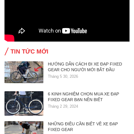
TIN TỨC MỚI
HƯỚNG DẪN CÁCH ĐI XE ĐẠP FIXED
GEAR CHO NGƯỜI MỚI BẮT ĐẦU
Tháng 5 30, 2026
6 KINH NGHIỆM CHỌN MUA XE ĐẠP
FIXED GEAR BẠN NÊN BIẾT
Tháng 2 29, 2024
NHỮNG ĐIỀU CẦN BIẾT VỀ XE ĐẠP
FIXED GEAR