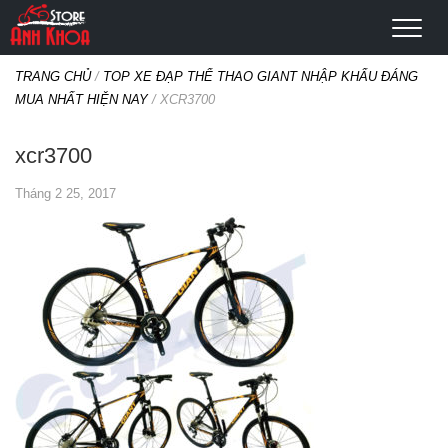
TRANG CHỦ
/
TOP XE ĐẠP THỂ THAO GIANT NHẬP KHẨU ĐÁNG
MUA NHẤT HIỆN NAY
/
XCR3700
xcr3700
Tháng 2 25, 2017