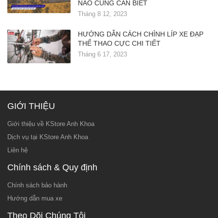
NÀO CŨNG CẦN BIẾT
Tháng 8 12, 2023
HƯỚNG DẪN CÁCH CHỈNH LÍP XE ĐẠP
THỂ THAO CỰC CHI TIẾT
Tháng 6 17, 2023
GIỚI THIỆU
Giới thiệu về KStore Anh Khoa
Dịch vụ tại KStore Anh Khoa
Liên hệ
Chính sách & Quy định
Chính sách bảo hành
Hướng dẫn mua xe
Theo Dõi Chúng Tôi