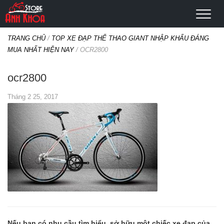
TRANG CHỦ
/
TOP XE ĐẠP THỂ THAO GIANT NHẬP KHẨU ĐÁNG
MUA NHẤT HIỆN NAY
/
OCR2800
ocr2800
Tháng 2 25, 2017
Nếu bạn có nhu cầu tìm hiểu, sở hữu một chiếc xe đạp của