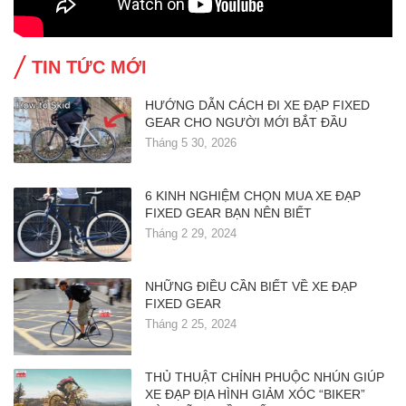
TIN TỨC MỚI
HƯỚNG DẪN CÁCH ĐI XE ĐẠP FIXED
GEAR CHO NGƯỜI MỚI BẮT ĐẦU
Tháng 5 30, 2026
6 KINH NGHIỆM CHỌN MUA XE ĐẠP
FIXED GEAR BẠN NÊN BIẾT
Tháng 2 29, 2024
NHỮNG ĐIỀU CẦN BIẾT VỀ XE ĐẠP
FIXED GEAR
Tháng 2 25, 2024
THỦ THUẬT CHỈNH PHUỘC NHÚN GIÚP
XE ĐẠP ĐỊA HÌNH GIẢM XÓC “BIKER”