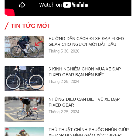
TIN TỨC MỚI
HƯỚNG DẪN CÁCH ĐI XE ĐẠP FIXED
GEAR CHO NGƯỜI MỚI BẮT ĐẦU
Tháng 5 30, 2026
6 KINH NGHIỆM CHỌN MUA XE ĐẠP
FIXED GEAR BẠN NÊN BIẾT
Tháng 2 29, 2024
NHỮNG ĐIỀU CẦN BIẾT VỀ XE ĐẠP
FIXED GEAR
Tháng 2 25, 2024
THỦ THUẬT CHỈNH PHUỘC NHÚN GIÚP
XE ĐẠP ĐỊA HÌNH GIẢM XÓC “BIKER”