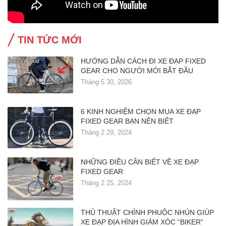
TIN TỨC MỚI
HƯỚNG DẪN CÁCH ĐI XE ĐẠP FIXED
GEAR CHO NGƯỜI MỚI BẮT ĐẦU
Tháng 5 30, 2026
6 KINH NGHIỆM CHỌN MUA XE ĐẠP
FIXED GEAR BẠN NÊN BIẾT
Tháng 2 29, 2024
NHỮNG ĐIỀU CẦN BIẾT VỀ XE ĐẠP
FIXED GEAR
Tháng 2 25, 2024
THỦ THUẬT CHỈNH PHUỘC NHÚN GIÚP
XE ĐẠP ĐỊA HÌNH GIẢM XÓC “BIKER”