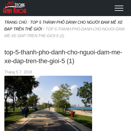
TRANG CHỦ
/
TOP 5 THÀNH PHỐ DÀNH CHO NGƯỜI ĐAM MÊ XE
ĐẠP TRÊN THẾ GIỚI
/
TOP-5-THANH-PHO-DANH-CHO-NGUOI-DAM-
ME-XE-DAP-TREN-THE-GIOI-5 (1)
top-5-thanh-pho-danh-cho-nguoi-dam-me-
xe-dap-tren-the-gioi-5 (1)
Tháng 5 7, 2018