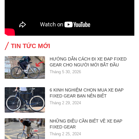
TIN TỨC MỚI
HƯỚNG DẪN CÁCH ĐI XE ĐẠP FIXED
GEAR CHO NGƯỜI MỚI BẮT ĐẦU
Tháng 5 30, 2026
6 KINH NGHIỆM CHỌN MUA XE ĐẠP
FIXED GEAR BẠN NÊN BIẾT
Tháng 2 29, 2024
NHỮNG ĐIỀU CẦN BIẾT VỀ XE ĐẠP
FIXED GEAR
Tháng 2 25, 2024