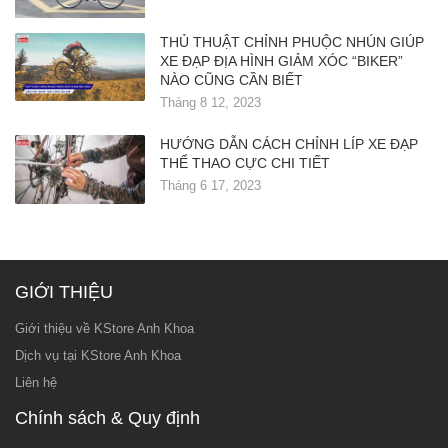
THỦ THUẬT CHỈNH PHUỘC NHÚN GIÚP
XE ĐẠP ĐỊA HÌNH GIẢM XÓC “BIKER”
NÀO CŨNG CẦN BIẾT
Tháng 8 12, 2023
HƯỚNG DẪN CÁCH CHỈNH LÍP XE ĐẠP
THỂ THAO CỰC CHI TIẾT
Tháng 6 17, 2023
GIỚI THIỆU
Giới thiệu về KStore Anh Khoa
Dịch vụ tại KStore Anh Khoa
Liên hệ
Chính sách & Quy định