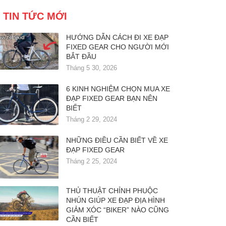
TIN TỨC MỚI
HƯỚNG DẪN CÁCH ĐI XE ĐẠP
FIXED GEAR CHO NGƯỜI MỚI
BẮT ĐẦU
Tháng 5 30, 2026
6 KINH NGHIỆM CHỌN MUA XE
ĐẠP FIXED GEAR BẠN NÊN
BIẾT
Tháng 2 29, 2024
NHỮNG ĐIỀU CẦN BIẾT VỀ XE
ĐẠP FIXED GEAR
Tháng 2 25, 2024
THỦ THUẬT CHỈNH PHUỘC
NHÚN GIÚP XE ĐẠP ĐỊA HÌNH
GIẢM XÓC “BIKER” NÀO CŨNG
CẦN BIẾT