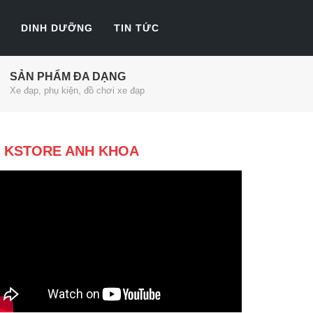
DINH DƯỠNG
TIN TỨC
SẢN PHẨM ĐA DẠNG
Xe đạp, phụ kiện, đồ chơi xe đạp
KSTORE ANH KHOA