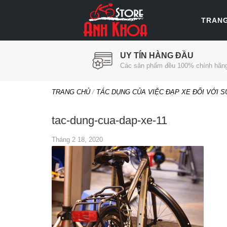
TRAN
UY TÍN HÀNG ĐẦU
Các sản phẩm đều 100% chính hãn
TRANG CHỦ
/
TÁC DỤNG CỦA VIỆC ĐẠP XE ĐỐI VỚI 
tac-dung-cua-dap-xe-11
Tháng 2 18, 2020