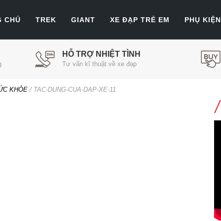
G CHỦ
TREK
GIANT
XE ĐẠP TRẺ EM
PHỤ KIỆN
HỖ TRỢ NHIỆT TÌNH
g
Tư vấn kĩ thuật về xe đạp
SỨC KHỎE
/
TAC-DUNG-CUA-DAP-XE-11