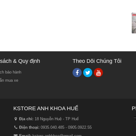
sách & Quy định
Theo Dõi Chúng Tôi
ch bảo hành
ẫn mua xe
KSTORE ANH KHOA HUẾ
P
Địa chỉ:
18 Nguyễn Huệ - TP Huế
Điện thoại:
0935.040.485 - 0905.0922.55
Email:
kstore.anhkhoa@gmail.com