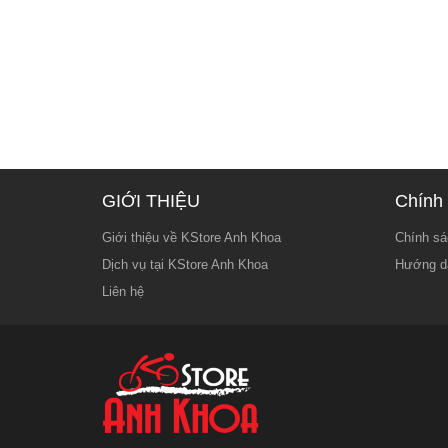
GIỚI THIỆU
Chính 
Giới thiệu về KStore Anh Khoa
Chính sá
Dịch vụ tại KStore Anh Khoa
Hướng d
Liên hệ