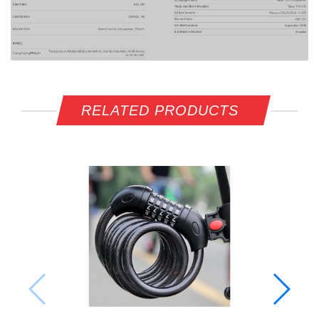
RELATED PRODUCTS
XE
ALI
202
10.