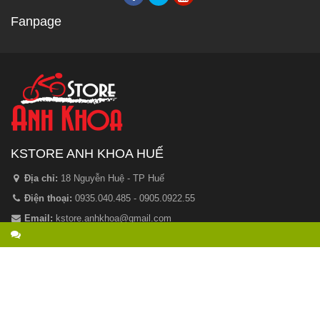
Fanpage
KSTORE ANH KHOA HUẾ
Địa chỉ:
18 Nguyễn Huệ - TP Huế
Điện thoại:
0935.040.485 - 0905.0922.55
Email:
kstore.anhkhoa@gmail.com
Phân Phối Độc Quyền