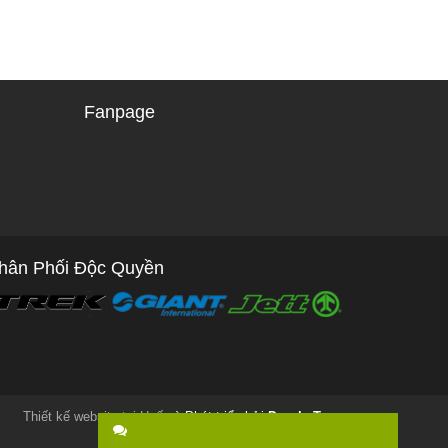
Fanpage
hân Phối Độc Quyền
Thiết kế website tại Huế
và Phát triển bởi
Dorola Team