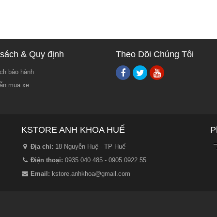
sách & Quy định
Theo Dõi Chúng Tôi
ch bảo hành
ẫn mua xe
KSTORE ANH KHOA HUẾ
P
Địa chỉ:
18 Nguyễn Huệ - TP Huế
Điện thoại:
0935.040.485 - 0905.0922.55
Email:
kstore.anhkhoa@gmail.com