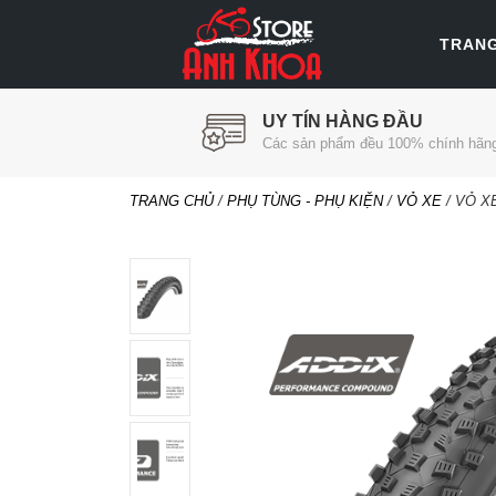
TRAN
UY TÍN HÀNG ĐẦU
Các sản phẩm đều 100% chính hãn
TRANG CHỦ
/
PHỤ TÙNG - PHỤ KIỆN
/
VỎ XE
/ VỎ X