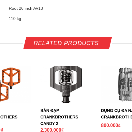
Ruột 26 inch AV13
110 kg
RELATED PRODUCTS
BÀN ĐẠP
DỤNG CỤ ĐA 
OTHERS
CRANKBROTHERS
CRANKBROTHE
CANDY 2
800.000
₫
0
₫
2.300.000
₫