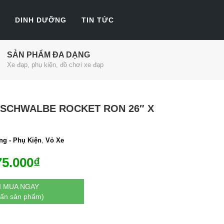
DINH DƯỠNG
TIN TỨC
SẢN PHẨM ĐA DẠNG
Xe đạp, phụ kiện, đồ chơi xe đạp
 SCHWALBE ROCKET RON 26″ X
ng - Phụ Kiện
,
Vỏ Xe
75.000
₫
I MUA NGAY
vấn sản phẩm)