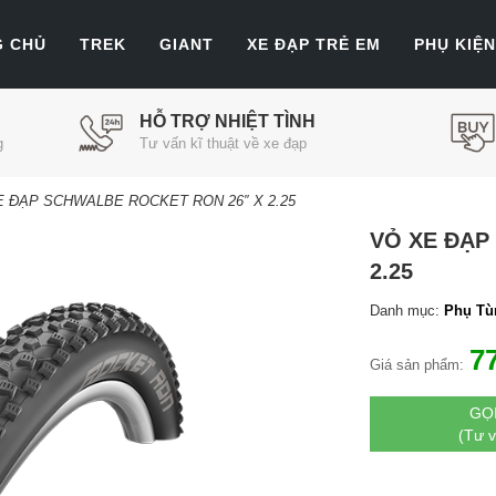
G CHỦ
TREK
GIANT
XE ĐẠP TRẺ EM
PHỤ KIỆN
HỖ TRỢ NHIỆT TÌNH
g
Tư vấn kĩ thuật về xe đạp
E ĐẠP SCHWALBE ROCKET RON 26″ X 2.25
VỎ XE ĐẠP
2.25
Danh mục:
Phụ Tù
7
Giá sản phẩm:
GỌ
(Tư 