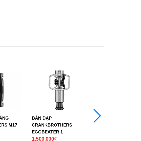
NĂNG
BÀN ĐẠP
BAGA SAU
RS M17
CRANKBROTHERS
EGGBEATER 1
550.000
₫
1.500.000
₫