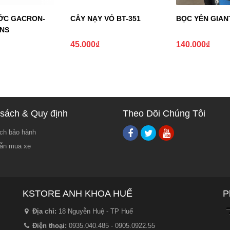
ỚC GACRON-
CÂY NẠY VỎ BT-351
BỌC YÊN GIAN
ENS
45.000
₫
140.000
₫
sách & Quy định
Theo Dõi Chúng Tôi
ch bảo hành
ẫn mua xe
KSTORE ANH KHOA HUẾ
P
Địa chỉ:
18 Nguyễn Huệ - TP Huế
Điện thoại:
0935.040.485 - 0905.0922.55