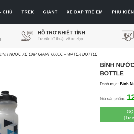
G CHỦ
TREK
GIANT
XE ĐẠP TRẺ EM
PHỤ KIỆN
HỖ TRỢ NHIỆT TÌNH
g
Tư vấn kĩ thuật về xe đạp
BÌNH NƯỚC XE ĐẠP GIANT 600CC – WATER BOTTLE
BÌNH NƯỚC
BOTTLE
Danh mục:
Bình N
1
Giá sản phẩm:
GỌ
(Tư 