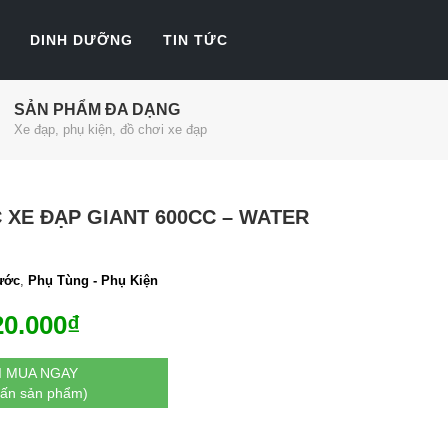
DINH DƯỠNG
TIN TỨC
SẢN PHẨM ĐA DẠNG
Xe đạp, phụ kiện, đồ chơi xe đạp
 XE ĐẠP GIANT 600CC – WATER
ước
,
Phụ Tùng - Phụ Kiện
20.000
₫
I MUA NGAY
vấn sản phẩm)