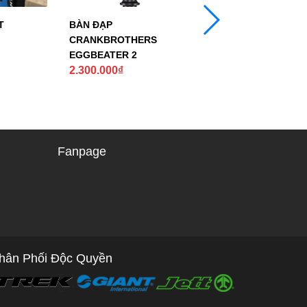
T
BÀN ĐẠP
BAGA – XE TERN V
CRANKBROTHERS
EGGBEATER 2
300.000
₫
2.300.000
₫
Fanpage
hân Phối Độc Quyền