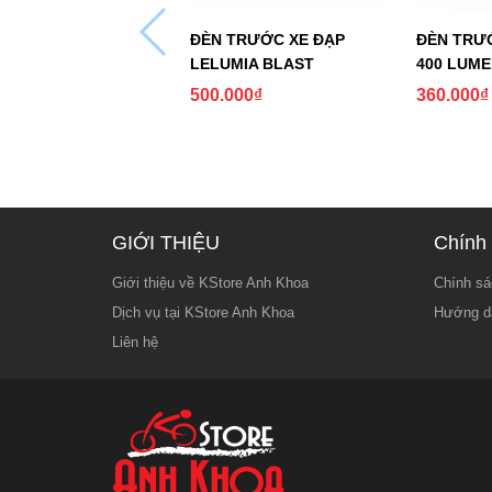
ĐÈN TRƯỚC XE ĐẠP
ĐÈN TRƯ
LELUMIA BLAST
400 LUM
500.000
₫
360.000
₫
GIỚI THIỆU
Chính 
Giới thiệu về KStore Anh Khoa
Chính sá
Dịch vụ tại KStore Anh Khoa
Hướng d
Liên hệ