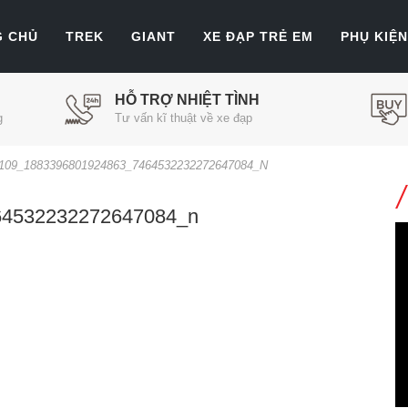
G CHỦ
TREK
GIANT
XE ĐẠP TRẺ EM
PHỤ KIỆN
HỖ TRỢ NHIỆT TÌNH
g
Tư vấn kĩ thuật về xe đạp
109_1883396801924863_7464532232272647084_N
64532232272647084_n