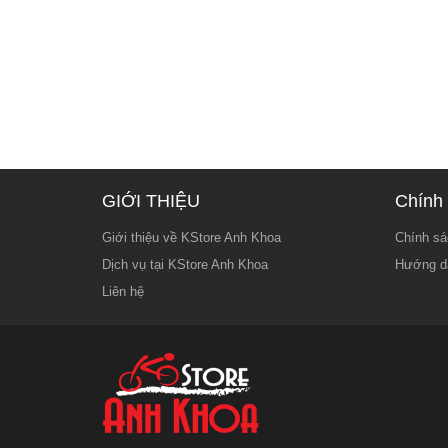
GIỚI THIỆU
Chính 
Giới thiệu về KStore Anh Khoa
Chính sá
Dịch vụ tại KStore Anh Khoa
Hướng d
Liên hệ