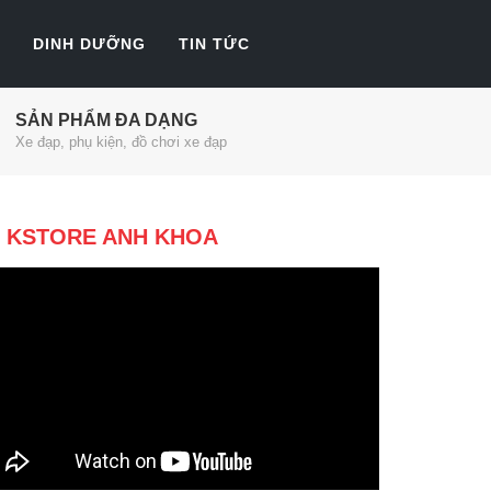
DINH DƯỠNG
TIN TỨC
SẢN PHẨM ĐA DẠNG
Xe đạp, phụ kiện, đồ chơi xe đạp
KSTORE ANH KHOA