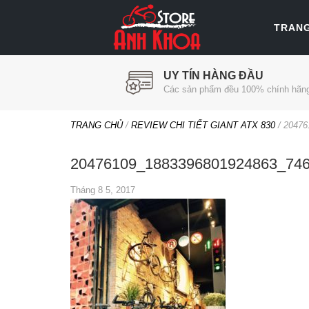
TRAN
UY TÍN HÀNG ĐẦU
Các sản phẩm đều 100% chính hãn
TRANG CHỦ
/
REVIEW CHI TIẾT GIANT ATX 830
/
20476
20476109_1883396801924863_74
Tháng 8 5, 2017