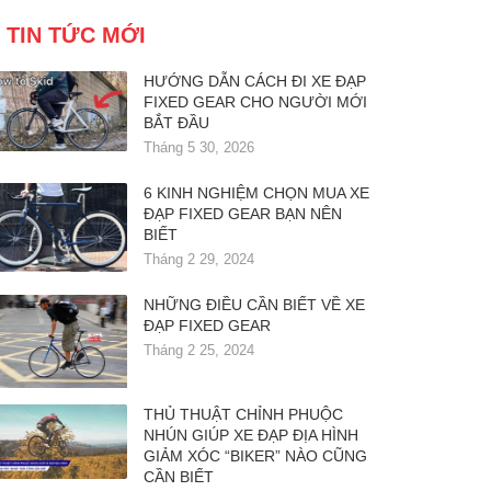
TIN TỨC MỚI
HƯỚNG DẪN CÁCH ĐI XE ĐẠP
FIXED GEAR CHO NGƯỜI MỚI
BẮT ĐẦU
Tháng 5 30, 2026
6 KINH NGHIỆM CHỌN MUA XE
ĐẠP FIXED GEAR BẠN NÊN
BIẾT
Tháng 2 29, 2024
NHỮNG ĐIỀU CẦN BIẾT VỀ XE
ĐẠP FIXED GEAR
Tháng 2 25, 2024
THỦ THUẬT CHỈNH PHUỘC
NHÚN GIÚP XE ĐẠP ĐỊA HÌNH
GIẢM XÓC “BIKER” NÀO CŨNG
CẦN BIẾT