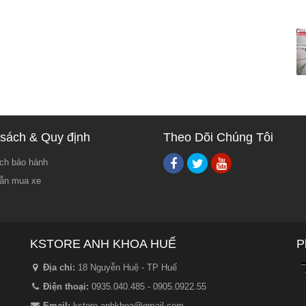
sách & Quy định
Theo Dõi Chúng Tôi
ch bảo hành
ẫn mua xe
KSTORE ANH KHOA HUẾ
P
Địa chỉ:
18 Nguyễn Huệ - TP Huế
Điện thoại:
0935.040.485 - 0905.0922.55
Email:
kstore.anhkhoa@gmail.com