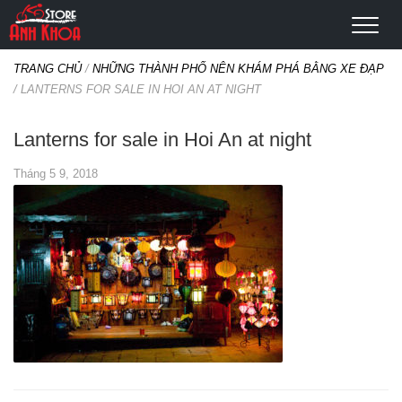
TRANG CHỦ
/
NHỮNG THÀNH PHỐ NÊN KHÁM PHÁ BẰNG XE ĐẠP
/
LANTERNS FOR SALE IN HOI AN AT NIGHT
Lanterns for sale in Hoi An at night
Tháng 5 9, 2018