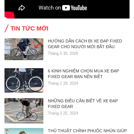
TIN TỨC MỚI
HƯỚNG DẪN CÁCH ĐI XE ĐẠP FIXED
GEAR CHO NGƯỜI MỚI BẮT ĐẦU
Tháng 5 30, 2026
6 KINH NGHIỆM CHỌN MUA XE ĐẠP
FIXED GEAR BẠN NÊN BIẾT
Tháng 2 29, 2024
NHỮNG ĐIỀU CẦN BIẾT VỀ XE ĐẠP
FIXED GEAR
Tháng 2 25, 2024
THỦ THUẬT CHỈNH PHUỘC NHÚN GIÚP