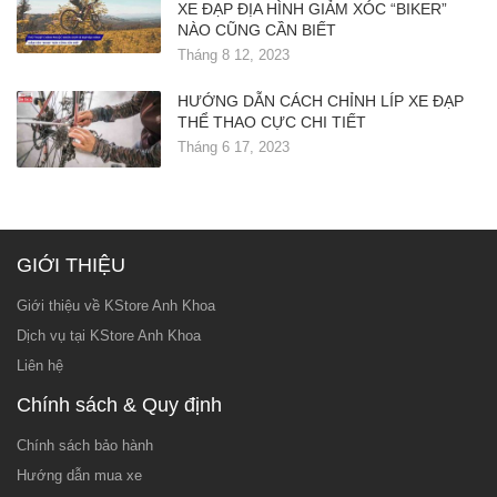
XE ĐẠP ĐỊA HÌNH GIẢM XÓC “BIKER”
NÀO CŨNG CẦN BIẾT
Tháng 8 12, 2023
HƯỚNG DẪN CÁCH CHỈNH LÍP XE ĐẠP
THỂ THAO CỰC CHI TIẾT
Tháng 6 17, 2023
GIỚI THIỆU
Giới thiệu về KStore Anh Khoa
Dịch vụ tại KStore Anh Khoa
Liên hệ
Chính sách & Quy định
Chính sách bảo hành
Hướng dẫn mua xe