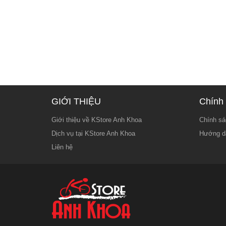
GIỚI THIỆU
Chính 
Giới thiệu về KStore Anh Khoa
Chính sá
Dịch vụ tại KStore Anh Khoa
Hướng d
Liên hệ