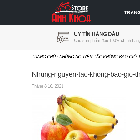
TRAN
UY TÍN HÀNG ĐẦU
Các sản phẩm đều 100% chính hãn
TRANG CHỦ
/
NHỮNG NGUYÊN TẮC KHÔNG BAO GIỜ T
Nhung-nguyen-tac-khong-bao-gio-thu
Tháng 8 16, 2021