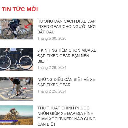
TIN TỨC MỚI
HƯỚNG DẪN CÁCH ĐI XE ĐẠP
FIXED GEAR CHO NGƯỜI MỚI
BẮT ĐẦU
Tháng 5 30, 2026
6 KINH NGHIỆM CHỌN MUA XE
ĐẠP FIXED GEAR BẠN NÊN
BIẾT
Tháng 2 29, 2024
NHỮNG ĐIỀU CẦN BIẾT VỀ XE
ĐẠP FIXED GEAR
Tháng 2 25, 2024
THỦ THUẬT CHỈNH PHUỘC
NHÚN GIÚP XE ĐẠP ĐỊA HÌNH
GIẢM XÓC “BIKER” NÀO CŨNG
CẦN BIẾT