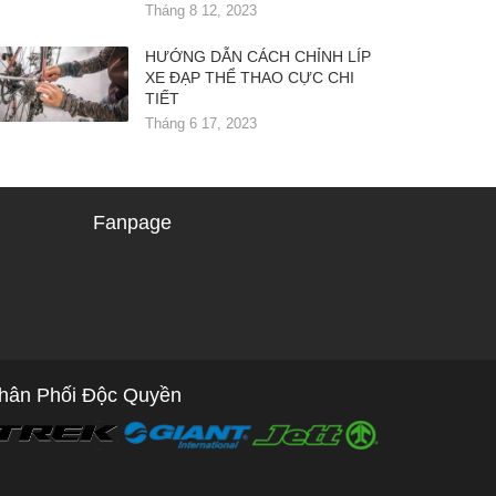
Tháng 8 12, 2023
HƯỚNG DẪN CÁCH CHỈNH LÍP
XE ĐẠP THỂ THAO CỰC CHI
TIẾT
Tháng 6 17, 2023
Fanpage
hân Phối Độc Quyền