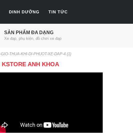
DINH DƯỠNG
TIN TỨC
SẢN PHẨM ĐA DẠNG
Xe đạp, phụ kiện, đồ chơi xe đạp
O-THUA-KHI-DI-PHUOT-XE-DAP-4 (1)
KSTORE ANH KHOA