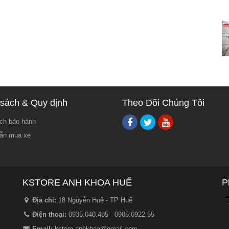
sách & Quy định
Theo Dõi Chúng Tôi
ch bảo hành
ẫn mua xe
KSTORE ANH KHOA HUẾ
P
Địa chỉ:
18 Nguyễn Huệ - TP Huế
Điện thoại:
0935.040.485 - 0905.0922.55
Email:
kstore.anhkhoa@gmail.com