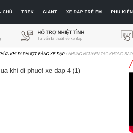
G CHỦ
TREK
GIANT
XE ĐẠP TRẺ EM
PHỤ KIỆN
HỖ TRỢ NHIỆT TÌNH
g
Tư vấn kĩ thuật về xe đạp
HỪA KHI ĐI PHƯỢT BẰNG XE ĐẠP
/
NHUNG-NGUYEN-TAC-KHONG-BAO-GI
a-khi-di-phuot-xe-dap-4 (1)