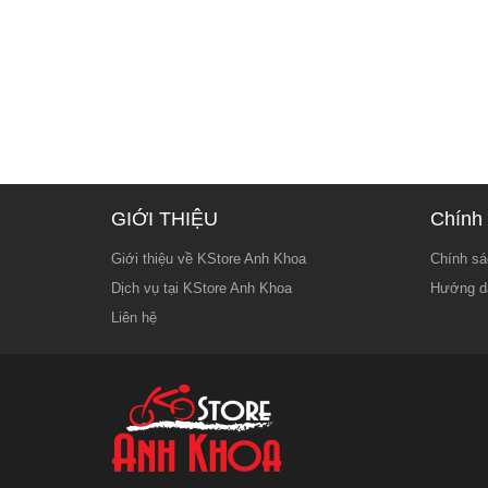
GIỚI THIỆU
Chính 
Giới thiệu về KStore Anh Khoa
Chính sá
Dịch vụ tại KStore Anh Khoa
Hướng d
Liên hệ