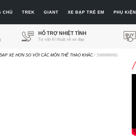
G CHỦ
TREK
GIANT
XE ĐẠP TRẺ EM
PHỤ KIỆN
HỖ TRỢ NHIỆT TÌNH
g
Tư vấn kĩ thuật về xe đạp
 ĐẠP XE HƠN SO VỚI CÁC MÔN THỂ THAO KHÁC
/
SWIMMING