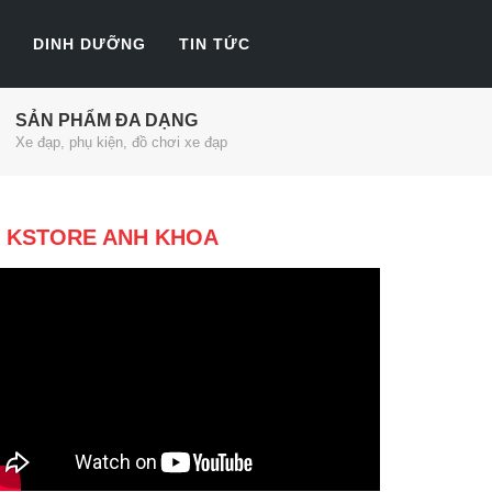
DINH DƯỠNG
TIN TỨC
SẢN PHẨM ĐA DẠNG
Xe đạp, phụ kiện, đồ chơi xe đạp
KSTORE ANH KHOA