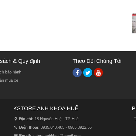
sách & Quy định
Theo Dõi Chúng Tôi
ch bảo hành
ẫn mua xe
KSTORE ANH KHOA HUẾ
P
Địa chỉ:
18 Nguyễn Huệ - TP Huế
Điện thoại:
0935.040.485 - 0905.0922.55
Email:
kstore.anhkhoa@gmail.com