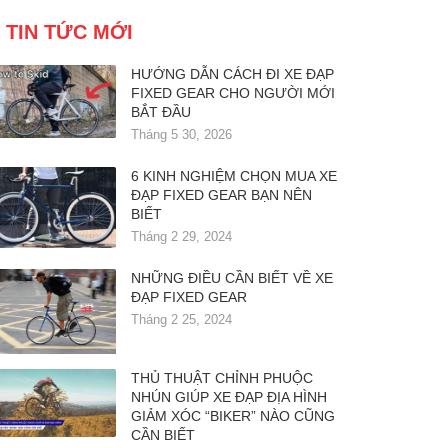
TIN TỨC MỚI
HƯỚNG DẪN CÁCH ĐI XE ĐẠP
FIXED GEAR CHO NGƯỜI MỚI
BẮT ĐẦU
Tháng 5 30, 2026
6 KINH NGHIỆM CHỌN MUA XE
ĐẠP FIXED GEAR BẠN NÊN
BIẾT
Tháng 2 29, 2024
NHỮNG ĐIỀU CẦN BIẾT VỀ XE
ĐẠP FIXED GEAR
Tháng 2 25, 2024
THỦ THUẬT CHỈNH PHUỘC
NHÚN GIÚP XE ĐẠP ĐỊA HÌNH
GIẢM XÓC “BIKER” NÀO CŨNG
CẦN BIẾT