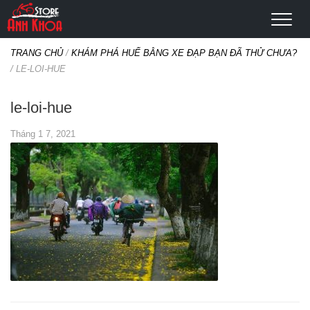
TRANG CHỦ
/
KHÁM PHÁ HUẾ BẰNG XE ĐẠP BẠN ĐÃ THỬ CHƯA?
/
LE-LOI-HUE
le-loi-hue
Tháng 1 7, 2021