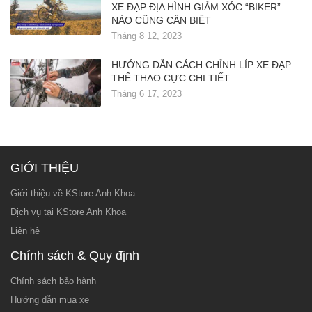
XE ĐẠP ĐỊA HÌNH GIẢM XÓC “BIKER”
NÀO CŨNG CẦN BIẾT
Tháng 8 12, 2023
HƯỚNG DẪN CÁCH CHỈNH LÍP XE ĐẠP
THỂ THAO CỰC CHI TIẾT
Tháng 6 17, 2023
GIỚI THIỆU
Giới thiệu về KStore Anh Khoa
Dịch vụ tại KStore Anh Khoa
Liên hệ
Chính sách & Quy định
Chính sách bảo hành
Hướng dẫn mua xe