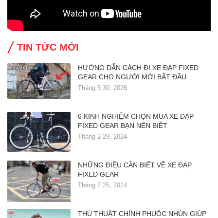
TIN TỨC MỚI
HƯỚNG DẪN CÁCH ĐI XE ĐẠP FIXED
GEAR CHO NGƯỜI MỚI BẮT ĐẦU
Tháng 5 30, 2026
6 KINH NGHIỆM CHỌN MUA XE ĐẠP
FIXED GEAR BẠN NÊN BIẾT
Tháng 2 29, 2024
NHỮNG ĐIỀU CẦN BIẾT VỀ XE ĐẠP
FIXED GEAR
Tháng 2 25, 2024
THỦ THUẬT CHỈNH PHUỘC NHÚN GIÚP