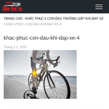
TRANG CHỦ
/
KHẮC PHỤC 6 CƠN ĐAU THƯỜNG GẶP KHI ĐẠP XE
/
KHAC-PHUC-CON-DAU-KHI-DAP-XE-4
khac-phuc-con-dau-khi-dap-xe-4
Tháng 3 2, 2020