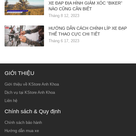
XE ĐẠP ĐỊA HÌNH GIẢM XÓC “BIKER”
NÀO CŨNG CẦN BIẾT
Tháng 8 12, 2023
HƯỚNG DẪN CÁCH CHỈNH LÍP XE ĐẠP
THỂ THAO CỰC CHI TIẾT
Tháng 6 17, 2023
GIỚI THIỆU
Giới thiệu về KStore Anh Khoa
Dịch vụ tại KStore Anh Khoa
Liên hệ
Chính sách & Quy định
Chính sách bảo hành
Hướng dẫn mua xe