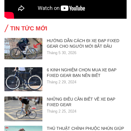
TIN TỨC MỚI
HƯỚNG DẪN CÁCH ĐI XE ĐẠP FIXED
GEAR CHO NGƯỜI MỚI BẮT ĐẦU
Tháng 5 30, 2026
6 KINH NGHIỆM CHỌN MUA XE ĐẠP
FIXED GEAR BẠN NÊN BIẾT
Tháng 2 29, 2024
NHỮNG ĐIỀU CẦN BIẾT VỀ XE ĐẠP
FIXED GEAR
Tháng 2 25, 2024
THỦ THUẬT CHỈNH PHUỘC NHÚN GIÚP