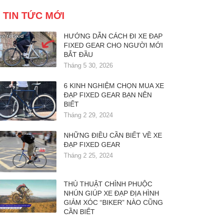
TIN TỨC MỚI
HƯỚNG DẪN CÁCH ĐI XE ĐẠP
FIXED GEAR CHO NGƯỜI MỚI
BẮT ĐẦU
Tháng 5 30, 2026
6 KINH NGHIỆM CHỌN MUA XE
ĐẠP FIXED GEAR BẠN NÊN
BIẾT
Tháng 2 29, 2024
NHỮNG ĐIỀU CẦN BIẾT VỀ XE
ĐẠP FIXED GEAR
Tháng 2 25, 2024
THỦ THUẬT CHỈNH PHUỘC
NHÚN GIÚP XE ĐẠP ĐỊA HÌNH
GIẢM XÓC “BIKER” NÀO CŨNG
CẦN BIẾT