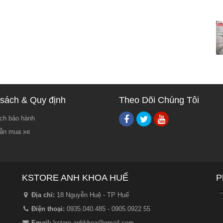
sách & Quy định
Theo Dõi Chúng Tôi
ch bảo hành
ẫn mua xe
KSTORE ANH KHOA HUẾ
P
Địa chỉ:
18 Nguyễn Huệ - TP Huế
Điện thoại:
0935.040.485 - 0905.0922.55
Email:
kstore.anhkhoa@gmail.com