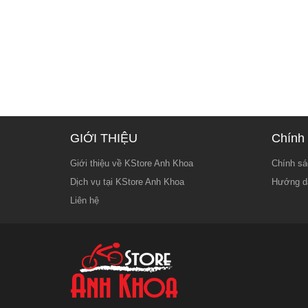
GIỚI THIỆU
Chính 
Giới thiệu về KStore Anh Khoa
Chính sá
Dịch vụ tại KStore Anh Khoa
Hướng d
Liên hệ