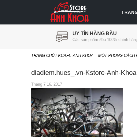
TRAN
UY TÍN HÀNG ĐẦU
Các sản phẩm đều 100% chính hãn
TRANG CHỦ
/
KCAFE ANH KHOA – MỘT PHONG CÁCH 
diadiem.hues_.vn-Kstore-Anh-Khoa
Tháng 7 16, 2017