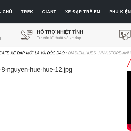
G CHỦ
TREK
GIANT
XE ĐẠP TRẺ EM
PHỤ KIỆN
HỖ TRỢ NHIỆT TÌNH
g
Tư vấn kĩ thuật về xe đạp
CAFE XE ĐẠP MỚI LẠ VÀ ĐỘC ĐÁO
/
DIADIEM.HUES_.VN-KSTORE-ANH
-8-nguyen-hue-hue-12.jpg