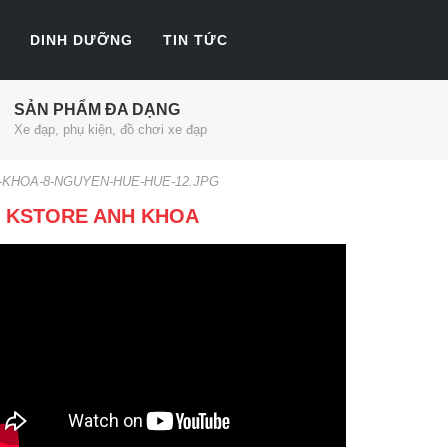
DINH DƯỠNG
TIN TỨC
SẢN PHẨM ĐA DẠNG
Xe đạp, phụ kiện, đồ chơi xe đạp
-KHOA-8-NGUYEN-HUE-HUE-12.JPG
KSTORE ANH KHOA