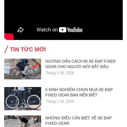
TIN TỨC MỚI
HƯỚNG DẪN CÁCH ĐI XE ĐẠP FIXED
GEAR CHO NGƯỜI MỚI BẮT ĐẦU
Tháng 5 30, 2026
6 KINH NGHIỆM CHỌN MUA XE ĐẠP
FIXED GEAR BẠN NÊN BIẾT
Tháng 2 29, 2024
NHỮNG ĐIỀU CẦN BIẾT VỀ XE ĐẠP
FIXED GEAR