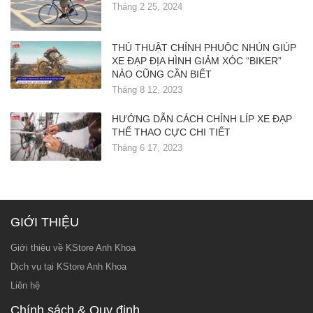
Tháng 2 25, 2024
THỦ THUẬT CHỈNH PHUỘC NHÚN GIÚP
XE ĐẠP ĐỊA HÌNH GIẢM XÓC “BIKER”
NÀO CŨNG CẦN BIẾT
Tháng 8 12, 2023
HƯỚNG DẪN CÁCH CHỈNH LÍP XE ĐẠP
THỂ THAO CỰC CHI TIẾT
Tháng 6 17, 2023
GIỚI THIỆU
Giới thiệu về KStore Anh Khoa
Dịch vụ tại KStore Anh Khoa
Liên hệ
Chính sách & Quy định