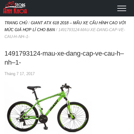
TRANG CHỦ
/
GIANT ATX 618 2018 – MẪU XE CẤU HÌNH CAO VỚI
MỨC GIÁ HỢP LÍ CHO BẠN
/
1491793124-MAU-XE-DANG-CAP-VE-
CAU-H–NH–1-
1491793124-mau-xe-dang-cap-ve-cau-h–
nh–1-
Tháng 7 17, 2017