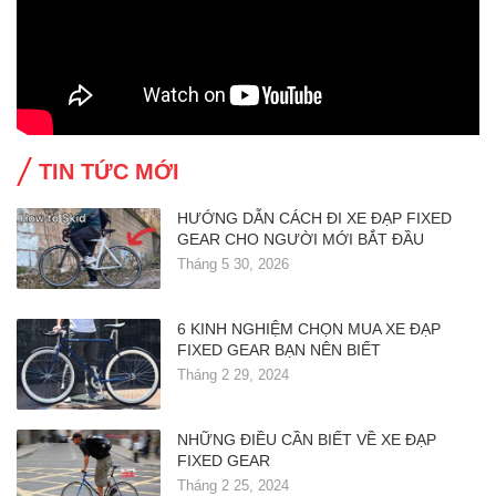
TIN TỨC MỚI
HƯỚNG DẪN CÁCH ĐI XE ĐẠP FIXED
GEAR CHO NGƯỜI MỚI BẮT ĐẦU
Tháng 5 30, 2026
6 KINH NGHIỆM CHỌN MUA XE ĐẠP
FIXED GEAR BẠN NÊN BIẾT
Tháng 2 29, 2024
NHỮNG ĐIỀU CẦN BIẾT VỀ XE ĐẠP
FIXED GEAR
Tháng 2 25, 2024