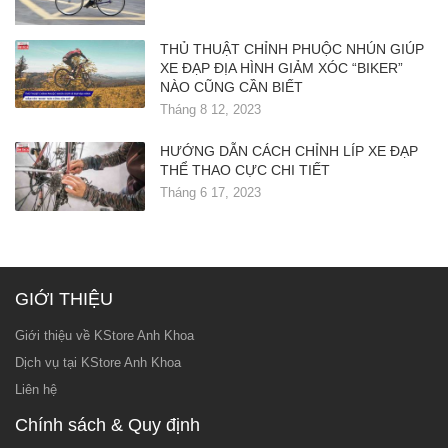
THỦ THUẬT CHỈNH PHUỘC NHÚN GIÚP
XE ĐẠP ĐỊA HÌNH GIẢM XÓC “BIKER”
NÀO CŨNG CẦN BIẾT
Tháng 8 12, 2023
HƯỚNG DẪN CÁCH CHỈNH LÍP XE ĐẠP
THỂ THAO CỰC CHI TIẾT
Tháng 6 17, 2023
GIỚI THIỆU
Giới thiệu về KStore Anh Khoa
Dịch vụ tại KStore Anh Khoa
Liên hệ
Chính sách & Quy định