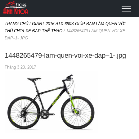
TRANG CHỦ
/
GIANT 2016 ATX 680S GIÚP BẠN LÀM QUEN VỚI
THÚ CHƠI XE ĐẠP THỂ THAO
/
1448265479-LAM-QUEN-VOI-XE-
DAP–1-.JPG
1448265479-lam-quen-voi-xe-dap–1-.jpg
Tháng 3 23, 2017