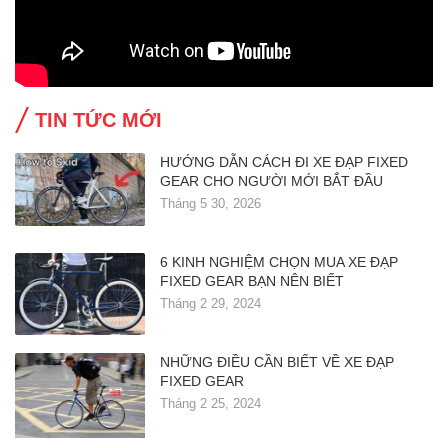
TIN TỨC MỚI
HƯỚNG DẪN CÁCH ĐI XE ĐẠP FIXED
GEAR CHO NGƯỜI MỚI BẮT ĐẦU
Tháng 5 30, 2026
6 KINH NGHIỆM CHỌN MUA XE ĐẠP
FIXED GEAR BẠN NÊN BIẾT
Tháng 2 29, 2024
NHỮNG ĐIỀU CẦN BIẾT VỀ XE ĐẠP
FIXED GEAR
Tháng 2 25, 2024