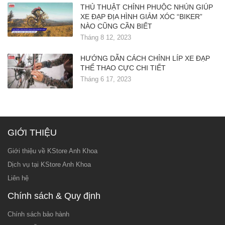
THỦ THUẬT CHỈNH PHUỘC NHÚN GIÚP
XE ĐẠP ĐỊA HÌNH GIẢM XÓC “BIKER”
NÀO CŨNG CẦN BIẾT
Tháng 8 12, 2023
HƯỚNG DẪN CÁCH CHỈNH LÍP XE ĐẠP
THỂ THAO CỰC CHI TIẾT
Tháng 6 17, 2023
GIỚI THIỆU
Giới thiệu về KStore Anh Khoa
Dịch vụ tại KStore Anh Khoa
Liên hệ
Chính sách & Quy định
Chính sách bảo hành