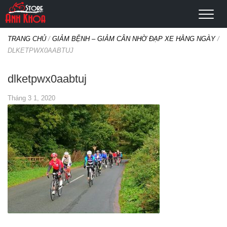
TRANG CHỦ
/
GIẢM BỆNH – GIẢM CÂN NHỜ ĐẠP XE HẰNG NGÀY
/
DLKETPWX0AABTUJ
dlketpwx0aabtuj
Tháng 3 1, 2020