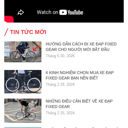
TIN TỨC MỚI
HƯỚNG DẪN CÁCH ĐI XE ĐẠP FIXED
GEAR CHO NGƯỜI MỚI BẮT ĐẦU
Tháng 5 30, 2026
6 KINH NGHIỆM CHỌN MUA XE ĐẠP
FIXED GEAR BẠN NÊN BIẾT
Tháng 2 29, 2024
NHỮNG ĐIỀU CẦN BIẾT VỀ XE ĐẠP
FIXED GEAR
Tháng 2 25, 2024