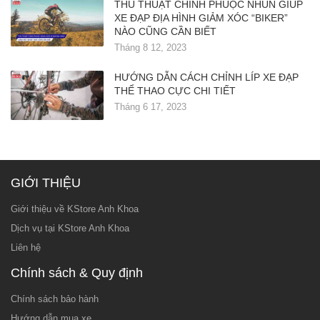
THỦ THUẬT CHỈNH PHUỘC NHÚN GIÚP
XE ĐẠP ĐỊA HÌNH GIẢM XÓC “BIKER”
NÀO CŨNG CẦN BIẾT
Tháng 8 12, 2023
HƯỚNG DẪN CÁCH CHỈNH LÍP XE ĐẠP
THỂ THAO CỰC CHI TIẾT
Tháng 6 17, 2023
GIỚI THIỆU
Giới thiệu về KStore Anh Khoa
Dịch vụ tại KStore Anh Khoa
Liên hệ
Chính sách & Quy định
Chính sách bảo hành
Hướng dẫn mua xe