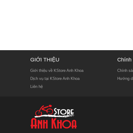
GIỚI THIỆU
Chính 
Giới thiệu về KStore Anh Khoa
Chính sá
Dịch vụ tại KStore Anh Khoa
Hướng d
Liên hệ