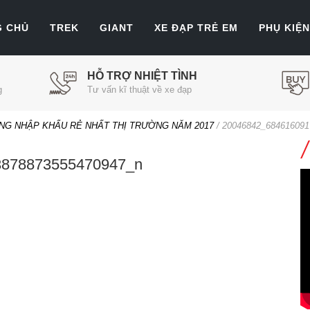
G CHỦ
TREK
GIANT
XE ĐẠP TRẺ EM
PHỤ KIỆN
HỖ TRỢ NHIỆT TÌNH
g
Tư vấn kĩ thuật về xe đạp
ÃNG NHẬP KHẨU RẺ NHẤT THỊ TRƯỜNG NĂM 2017
/
20046842_684616091
3878873555470947_n