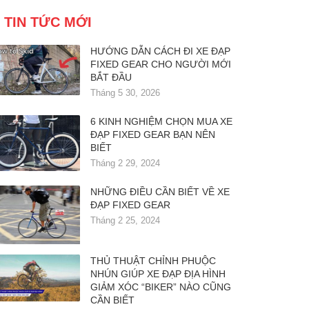
TIN TỨC MỚI
HƯỚNG DẪN CÁCH ĐI XE ĐẠP
FIXED GEAR CHO NGƯỜI MỚI
BẮT ĐẦU
Tháng 5 30, 2026
6 KINH NGHIỆM CHỌN MUA XE
ĐẠP FIXED GEAR BẠN NÊN
BIẾT
Tháng 2 29, 2024
NHỮNG ĐIỀU CẦN BIẾT VỀ XE
ĐẠP FIXED GEAR
Tháng 2 25, 2024
THỦ THUẬT CHỈNH PHUỘC
NHÚN GIÚP XE ĐẠP ĐỊA HÌNH
GIẢM XÓC “BIKER” NÀO CŨNG
CẦN BIẾT