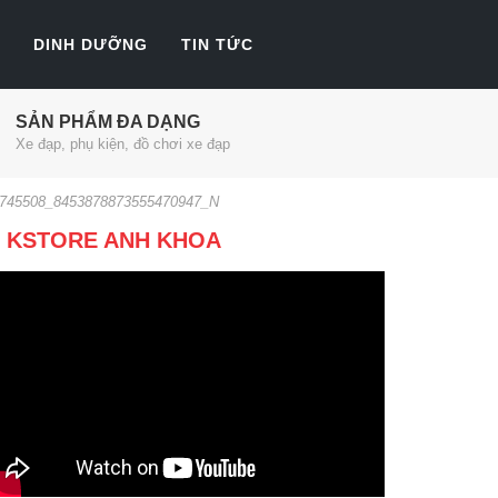
DINH DƯỠNG
TIN TỨC
SẢN PHẨM ĐA DẠNG
Xe đạp, phụ kiện, đồ chơi xe đạp
745508_8453878873555470947_N
KSTORE ANH KHOA