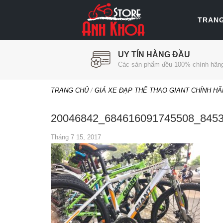
TRAN
UY TÍN HÀNG ĐẦU
Các sản phẩm đều 100% chính hãn
TRANG CHỦ
/
GIÁ XE ĐẠP THỂ THAO GIANT CHÍNH H
20046842_684616091745508_845
Tháng 7 15, 2017