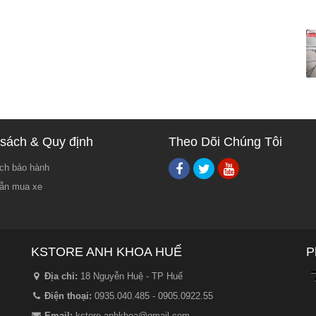
sách & Quy định
Theo Dõi Chúng Tôi
ch bảo hành
ẫn mua xe
KSTORE ANH KHOA HUẾ
P
Địa chỉ:
18 Nguyễn Huệ - TP Huế
Điện thoại:
0935.040.485 - 0905.0922.55
Email:
kstore.anhkhoa@gmail.com