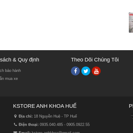
sách & Quy định
Theo Dõi Chúng Tôi
ch bảo hành
ẫn mua xe
KSTORE ANH KHOA HUẾ
P
Địa chỉ:
18 Nguyễn Huệ - TP Huế
Điện thoại:
0935.040.485 - 0905.0922.55
Email:
kstore.anhkhoa@gmail.com