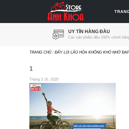
TRAN
UY TÍN HÀNG ĐẦU
Các sản phẩm đều 100% chính hãn
TRANG CHỦ
/
ĐẨY LÙI LÃO HÓA KHÔNG KHÓ NHỜ ĐẠ
1
Tháng 3 16, 2020