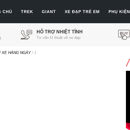
G CHỦ
TREK
GIANT
XE ĐẠP TRẺ EM
PHỤ KIỆN
HỖ TRỢ NHIỆT TÌNH
g
Tư vấn kĩ thuật về xe đạp
P XE HÀNG NGÀY
/
1