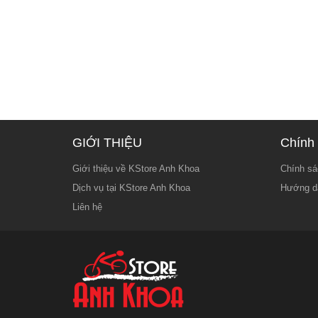
GIỚI THIỆU
Chính 
Giới thiệu về KStore Anh Khoa
Chính sá
Dịch vụ tại KStore Anh Khoa
Hướng d
Liên hệ