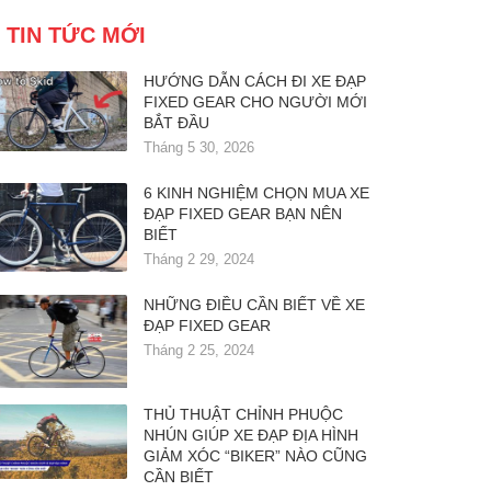
TIN TỨC MỚI
HƯỚNG DẪN CÁCH ĐI XE ĐẠP
FIXED GEAR CHO NGƯỜI MỚI
BẮT ĐẦU
Tháng 5 30, 2026
6 KINH NGHIỆM CHỌN MUA XE
ĐẠP FIXED GEAR BẠN NÊN
BIẾT
Tháng 2 29, 2024
NHỮNG ĐIỀU CẦN BIẾT VỀ XE
ĐẠP FIXED GEAR
Tháng 2 25, 2024
THỦ THUẬT CHỈNH PHUỘC
NHÚN GIÚP XE ĐẠP ĐỊA HÌNH
GIẢM XÓC “BIKER” NÀO CŨNG
CẦN BIẾT