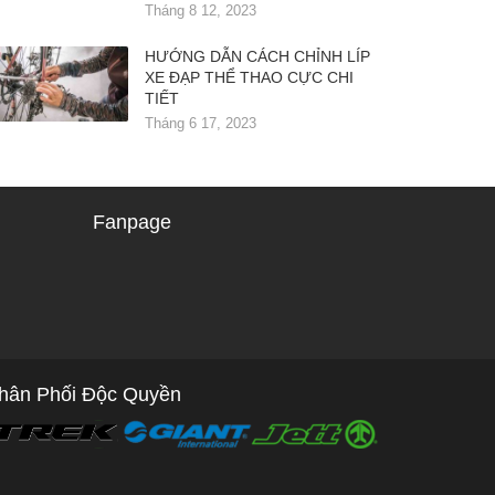
Tháng 8 12, 2023
HƯỚNG DẪN CÁCH CHỈNH LÍP
XE ĐẠP THỂ THAO CỰC CHI
TIẾT
Tháng 6 17, 2023
Fanpage
hân Phối Độc Quyền