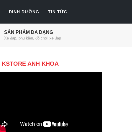
DINH DƯỠNG
TIN TỨC
SẢN PHẨM ĐA DẠNG
Xe đạp, phụ kiện, đồ chơi xe đạp
KSTORE ANH KHOA