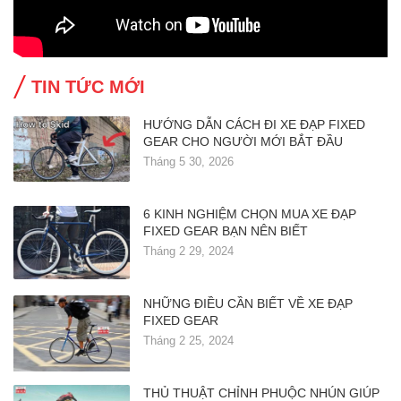
TIN TỨC MỚI
HƯỚNG DẪN CÁCH ĐI XE ĐẠP FIXED
GEAR CHO NGƯỜI MỚI BẮT ĐẦU
Tháng 5 30, 2026
6 KINH NGHIỆM CHỌN MUA XE ĐẠP
FIXED GEAR BẠN NÊN BIẾT
Tháng 2 29, 2024
NHỮNG ĐIỀU CẦN BIẾT VỀ XE ĐẠP
FIXED GEAR
Tháng 2 25, 2024
THỦ THUẬT CHỈNH PHUỘC NHÚN GIÚP