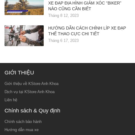
XE ĐẠP ĐỊA HÌNH GIẢM XÓC “BIKER”
NÀO CŨNG CẦN BIẾT
Tháng 8 12, 2023
HƯỚNG DẪN CÁCH CHỈNH LÍP XE ĐẠP
THỂ THAO CỰC CHI TIẾT
Tháng 6 17, 2023
GIỚI THIỆU
Giới thiệu về KStore Anh Khoa
Dịch vụ tại KStore Anh Khoa
Liên hệ
Chính sách & Quy định
Chính sách bảo hành
Hướng dẫn mua xe