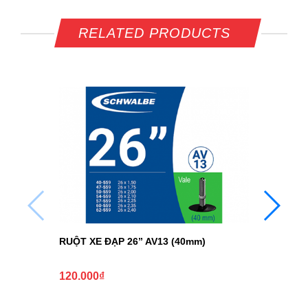
RELATED PRODUCTS
NÓ
1.0
RUỘT XE ĐẠP 26” AV13 (40mm)
120.000
₫