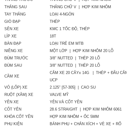
THẮNG SAU
THẮNG CHỮ V | HỢP KIM NHÔM
TAY THẮNG
LOẠI 4-NGÓN
GIÒ ĐẠP
THÉP
SÊN XE
KMC 1 TỐC ĐỘ, THÉP
LÍP XE
18T
BÀN ĐẠP
LOẠI TRẺ EM MTB
NIỀNG XE
MỘT LỚP | HỢP KIM NHÔM 20 LỖ
ĐÙM TRƯỚC
3/8″ NUTTED | THÉP 20 LỖ
ĐÙM SAU
3/8″ NUTTED | THÉP 20 LỖ
CĂM XE 20 CÂYx 14G | THÉP + ĐẦU CĂM
CĂM XE
UCP
VỎ (LỐP) XE
2.125″ [57-305] | CAO SU
RUỘT (XĂM) XE
VALVE MỸ
YÊN XE
YÊN VÀ CỐT YÊN
CỐT YÊN
28.6 STRAIGHT | HỢP KIM NHÔM 6061
KHÓA CỐT YÊN
HỢP KIM NHÔM + ỐC 5MM
PHỤ KIỆN
BÁNH PHỤ + CHẮN XÍCH + VÈ XE + RỔ