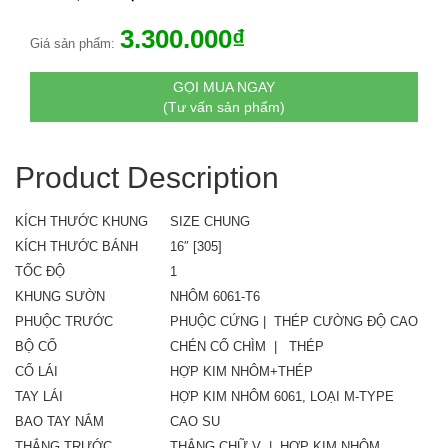
3.300.000
₫
Giá sản phẩm:
GỌI MUA NGAY
(Tư vấn sản phẩm)
Product Description
KÍCH THƯỚC KHUNG
SIZE CHUNG
KÍCH THƯỚC BÁNH
16″ [305]
TỐC ĐỘ
1
KHUNG SƯỜN
NHÔM 6061-T6
PHUỘC TRƯỚC
PHUỘC CỨNG | THÉP CƯỜNG ĐỘ CAO
BỘ CỔ
CHÉN CỔ CHÌM | THÉP
CỔ LÁI
HỢP KIM NHÔM+THÉP
TAY LÁI
HỢP KIM NHÔM 6061, LOẠI M-TYPE
BAO TAY NẮM
CAO SU
THẮNG TRƯỚC
THẮNG CHỮ V | HỢP KIM NHÔM