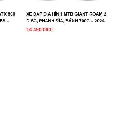
ATX 860
XE ĐẠP ĐỊA HÌNH MTB GIANT ROAM 2
ES –
DISC, PHANH ĐĨA, BÁNH 700C – 2024
14.490.000
₫