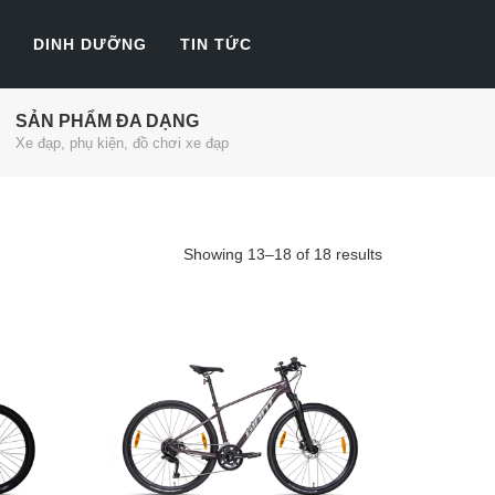
DINH DƯỠNG
TIN TỨC
SẢN PHẨM ĐA DẠNG
Xe đạp, phụ kiện, đồ chơi xe đạp
Showing 13–18 of 18 results