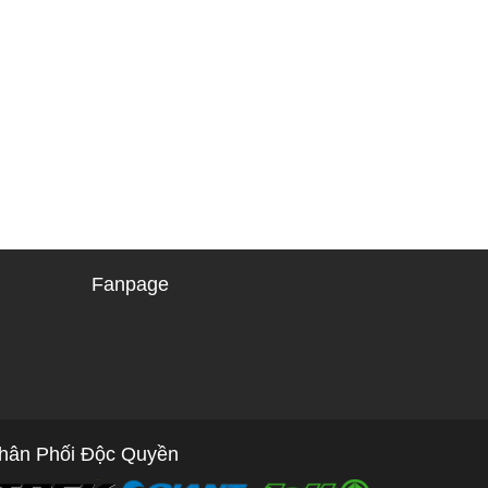
Fanpage
hân Phối Độc Quyền