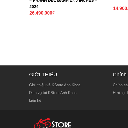
– PHANH ĐĨA, BÁNH 27.5 INCHES –
2024
14.900
26.490.000
₫
GIỚI THIỆU
Chính 
Giới thiệu về KStore Anh Khoa
Chính sá
Dịch vụ tại KStore Anh Khoa
Hướng d
Liên hệ