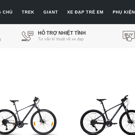
G CHỦ
TREK
GIANT
XE ĐẠP TRẺ EM
PHỤ KIỆN
HỖ TRỢ NHIỆT TÌNH
g
Tư vấn kĩ thuật về xe đạp