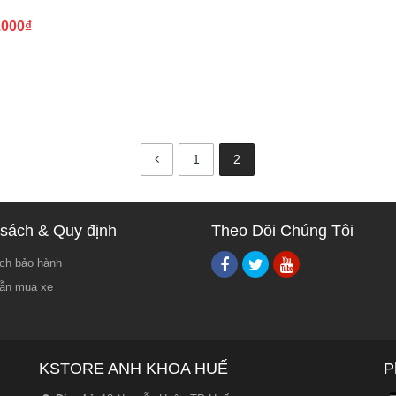
.000
₫
1
2
sách & Quy định
Theo Dõi Chúng Tôi
ch bảo hành
ẫn mua xe
KSTORE ANH KHOA HUẾ
P