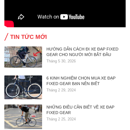
TIN TỨC MỚI
HƯỚNG DẪN CÁCH ĐI XE ĐẠP FIXED
GEAR CHO NGƯỜI MỚI BẮT ĐẦU
Tháng 5 30, 2026
6 KINH NGHIỆM CHỌN MUA XE ĐẠP
FIXED GEAR BẠN NÊN BIẾT
Tháng 2 29, 2024
NHỮNG ĐIỀU CẦN BIẾT VỀ XE ĐẠP
FIXED GEAR
Tháng 2 25, 2024