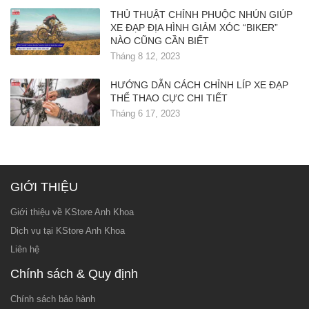
THỦ THUẬT CHỈNH PHUỘC NHÚN GIÚP
XE ĐẠP ĐỊA HÌNH GIẢM XÓC “BIKER”
NÀO CŨNG CẦN BIẾT
Tháng 8 12, 2023
HƯỚNG DẪN CÁCH CHỈNH LÍP XE ĐẠP
THỂ THAO CỰC CHI TIẾT
Tháng 6 17, 2023
GIỚI THIỆU
Giới thiệu về KStore Anh Khoa
Dịch vụ tại KStore Anh Khoa
Liên hệ
Chính sách & Quy định
Chính sách bảo hành