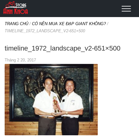
TRANG CHỦ
/
CÓ NÊN MUA XE ĐẠP GIANT KHÔNG?
/
TIMELINE_1972_LANDSCAPE_V2-651×500
timeline_1972_landscape_v2-651×500
Tháng 2 20, 2017