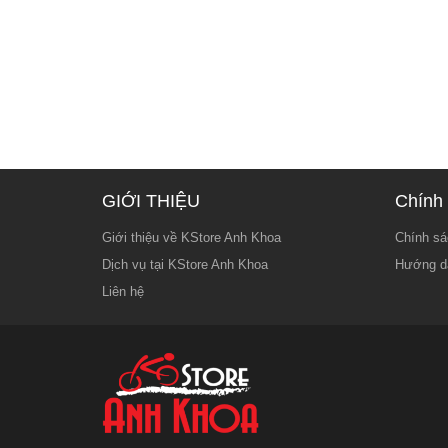
GIỚI THIỆU
Chính 
Giới thiệu về KStore Anh Khoa
Chính sá
Dịch vụ tại KStore Anh Khoa
Hướng d
Liên hệ