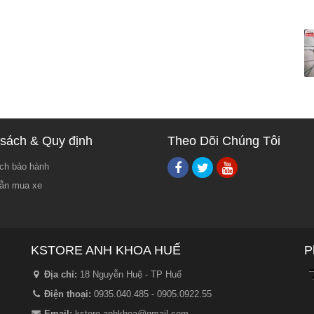
sách & Quy định
Theo Dõi Chúng Tôi
ch bảo hành
ẫn mua xe
KSTORE ANH KHOA HUẾ
P
Địa chỉ:
18 Nguyễn Huệ - TP Huế
Điện thoại:
0935.040.485 - 0905.0922.55
Email:
kstore.anhkhoa@gmail.com