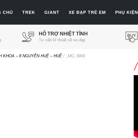
G CHỦ
TREK
GIANT
XE ĐẠP TRẺ EM
PHỤ KIỆN
HỖ TRỢ NHIỆT TÌNH
g
Tư vấn kĩ thuật về xe đạp
 KHOA – 8 NGUYỄN HUỆ – HUẾ
/
_MG_9969