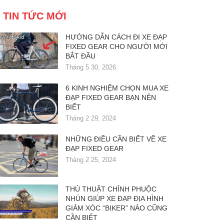
TIN TỨC MỚI
HƯỚNG DẪN CÁCH ĐI XE ĐẠP
FIXED GEAR CHO NGƯỜI MỚI
BẮT ĐẦU
Tháng 5 30, 2026
6 KINH NGHIỆM CHỌN MUA XE
ĐẠP FIXED GEAR BẠN NÊN
BIẾT
Tháng 2 29, 2024
NHỮNG ĐIỀU CẦN BIẾT VỀ XE
ĐẠP FIXED GEAR
Tháng 2 25, 2024
THỦ THUẬT CHỈNH PHUỘC
NHÚN GIÚP XE ĐẠP ĐỊA HÌNH
GIẢM XÓC “BIKER” NÀO CŨNG
CẦN BIẾT