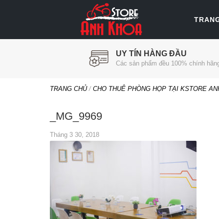
TRAN
UY TÍN HÀNG ĐẦU
Các sản phẩm đều 100% chính hãn
TRANG CHỦ
/
CHO THUÊ PHÒNG HỌP TẠI KSTORE ANH
_MG_9969
Tháng 3 30, 2018