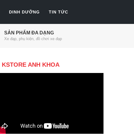
DINH DƯỠNG
TIN TỨC
SẢN PHẨM ĐA DẠNG
Xe đạp, phụ kiện, đồ chơi xe đạp
KSTORE ANH KHOA