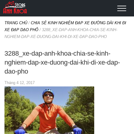
TRANG CHỦ
/
CHIA SẺ KINH NGHIỆM ĐẠP XE ĐƯỜNG DÀI KHI ĐI
XE ĐẠP DẠO PHỐ
/
3288_XE-DAP-ANH-KHOA-CHIA-SE-KINH-
NGHIEM-DAP-XE-DUONG-DAI-KHI-DI-XE-DAP-DAO-PHO
3288_xe-dap-anh-khoa-chia-se-kinh-
nghiem-dap-xe-duong-dai-khi-di-xe-dap-
dao-pho
Tháng 4 12, 2017