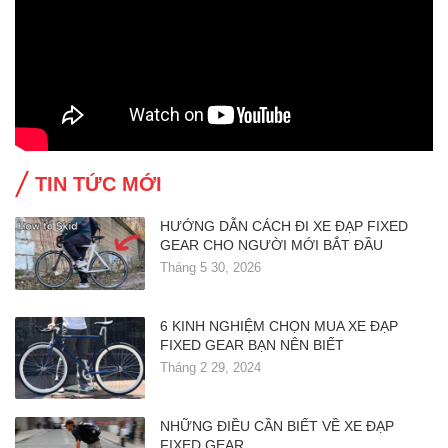
TIN TỨC MỚI
HƯỚNG DẪN CÁCH ĐI XE ĐẠP FIXED
GEAR CHO NGƯỜI MỚI BẮT ĐẦU
Tháng 5 30, 2026
6 KINH NGHIỆM CHỌN MUA XE ĐẠP
FIXED GEAR BẠN NÊN BIẾT
Tháng 2 29, 2024
NHỮNG ĐIỀU CẦN BIẾT VỀ XE ĐẠP
FIXED GEAR