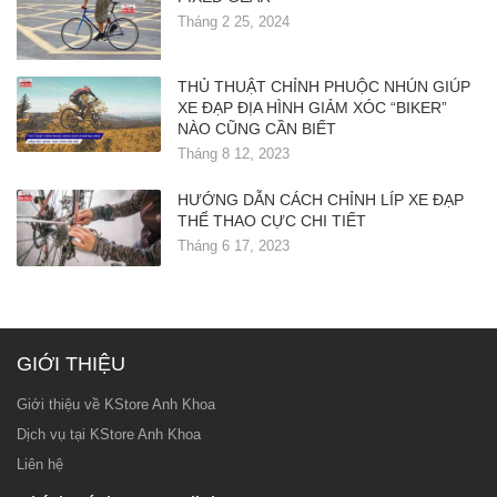
Tháng 2 25, 2024
THỦ THUẬT CHỈNH PHUỘC NHÚN GIÚP
XE ĐẠP ĐỊA HÌNH GIẢM XÓC “BIKER”
NÀO CŨNG CẦN BIẾT
Tháng 8 12, 2023
HƯỚNG DẪN CÁCH CHỈNH LÍP XE ĐẠP
THỂ THAO CỰC CHI TIẾT
Tháng 6 17, 2023
GIỚI THIỆU
Giới thiệu về KStore Anh Khoa
Dịch vụ tại KStore Anh Khoa
Liên hệ