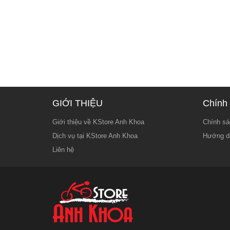
GIỚI THIỆU
Chính 
Giới thiệu về KStore Anh Khoa
Chính sá
Dịch vụ tại KStore Anh Khoa
Hướng d
Liên hệ