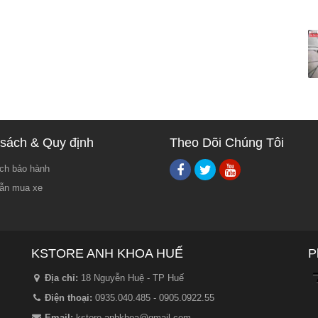
sách & Quy định
Theo Dõi Chúng Tôi
ch bảo hành
ẫn mua xe
KSTORE ANH KHOA HUẾ
P
Địa chỉ:
18 Nguyễn Huệ - TP Huế
Điện thoại:
0935.040.485 - 0905.0922.55
Email:
kstore.anhkhoa@gmail.com