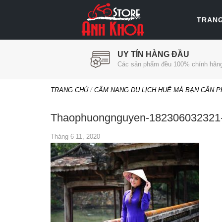
TRAN
UY TÍN HÀNG ĐẦU
Các sản phẩm đều 100% chính hãn
TRANG CHỦ
/
CẨM NANG DU LỊCH HUẾ MÀ BẠN CẦN PH
Thaophuongnguyen-182306032321-
Tháng 6 11, 2020