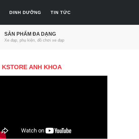
DINH DƯỠNG
TIN TỨC
SẢN PHẨM ĐA DẠNG
Xe đạp, phụ kiện, đồ chơi xe đạp
KSTORE ANH KHOA