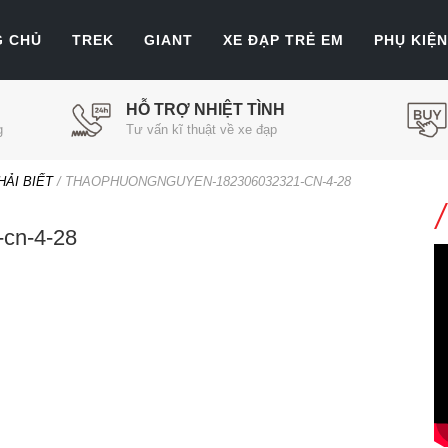
G CHỦ
TREK
GIANT
XE ĐẠP TRẺ EM
PHỤ KIỆN
HỖ TRỢ NHIỆT TÌNH
g
Tư vấn kĩ thuật về xe đạp
ẢI BIẾT
/
THAOPHUONGNGUYEN-182306032321-CN-4-28
cn-4-28