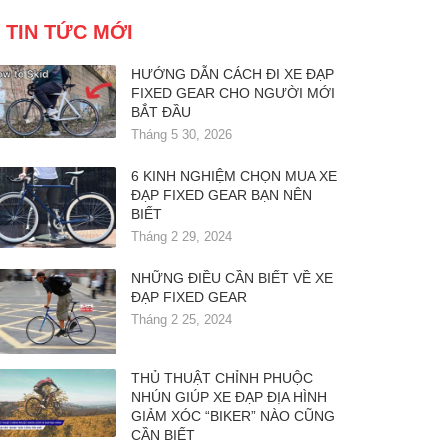
TIN TỨC MỚI
HƯỚNG DẪN CÁCH ĐI XE ĐẠP
FIXED GEAR CHO NGƯỜI MỚI
BẮT ĐẦU
Tháng 5 30, 2026
6 KINH NGHIỆM CHỌN MUA XE
ĐẠP FIXED GEAR BẠN NÊN
BIẾT
Tháng 2 29, 2024
NHỮNG ĐIỀU CẦN BIẾT VỀ XE
ĐẠP FIXED GEAR
Tháng 2 25, 2024
THỦ THUẬT CHỈNH PHUỘC
NHÚN GIÚP XE ĐẠP ĐỊA HÌNH
GIẢM XÓC “BIKER” NÀO CŨNG
CẦN BIẾT