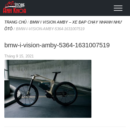
TRANG CHỦ
/
BMW I VISION AMBY – XE ĐẠP CHẠY NHANH NHƯ
ÔTÔ
/
BMW-I-VISION-AMBY-5364-1631007519
bmw-i-vision-amby-5364-1631007519
Tháng 9 15, 2021