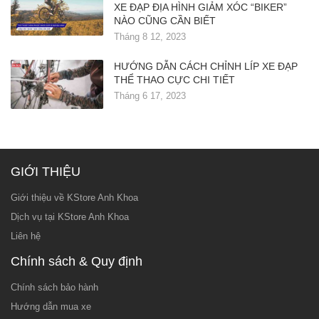
XE ĐẠP ĐỊA HÌNH GIẢM XÓC “BIKER”
NÀO CŨNG CẦN BIẾT
Tháng 8 12, 2023
HƯỚNG DẪN CÁCH CHỈNH LÍP XE ĐẠP
THỂ THAO CỰC CHI TIẾT
Tháng 6 17, 2023
GIỚI THIỆU
Giới thiệu về KStore Anh Khoa
Dịch vụ tại KStore Anh Khoa
Liên hệ
Chính sách & Quy định
Chính sách bảo hành
Hướng dẫn mua xe