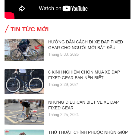
TIN TỨC MỚI
HƯỚNG DẪN CÁCH ĐI XE ĐẠP FIXED
GEAR CHO NGƯỜI MỚI BẮT ĐẦU
Tháng 5 30, 2026
6 KINH NGHIỆM CHỌN MUA XE ĐẠP
FIXED GEAR BẠN NÊN BIẾT
Tháng 2 29, 2024
NHỮNG ĐIỀU CẦN BIẾT VỀ XE ĐẠP
FIXED GEAR
Tháng 2 25, 2024
THỦ THUẬT CHỈNH PHUỘC NHÚN GIÚP