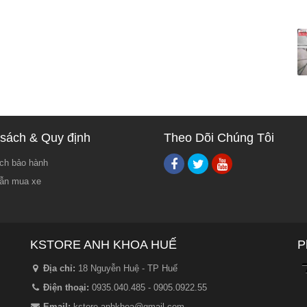
sách & Quy định
Theo Dõi Chúng Tôi
ch bảo hành
ẫn mua xe
KSTORE ANH KHOA HUẾ
P
Địa chỉ:
18 Nguyễn Huệ - TP Huế
Điện thoại:
0935.040.485 - 0905.0922.55
Email:
kstore.anhkhoa@gmail.com