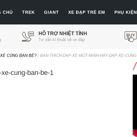
G CHỦ
TREK
GIANT
XE ĐẠP TRẺ EM
PHỤ KIỆN
HỖ TRỢ NHIỆT TÌNH
g
Tư vấn kĩ thuật về xe đạp
 XE CÙNG BẠN BÈ?
/
BAN-THICH-DAP-XE-MOT-MINH-HAY-DAP-XE-CUNG
-xe-cung-ban-be-1