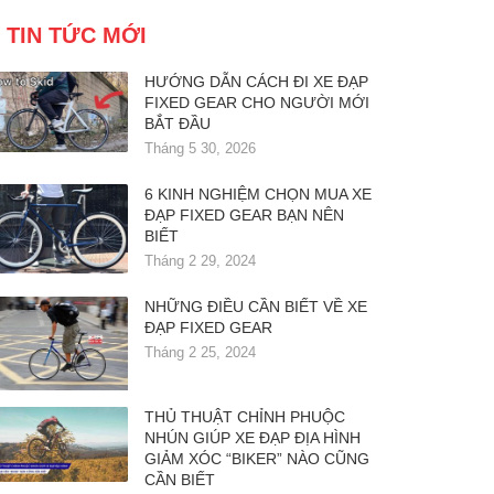
TIN TỨC MỚI
HƯỚNG DẪN CÁCH ĐI XE ĐẠP
FIXED GEAR CHO NGƯỜI MỚI
BẮT ĐẦU
Tháng 5 30, 2026
6 KINH NGHIỆM CHỌN MUA XE
ĐẠP FIXED GEAR BẠN NÊN
BIẾT
Tháng 2 29, 2024
NHỮNG ĐIỀU CẦN BIẾT VỀ XE
ĐẠP FIXED GEAR
Tháng 2 25, 2024
THỦ THUẬT CHỈNH PHUỘC
NHÚN GIÚP XE ĐẠP ĐỊA HÌNH
GIẢM XÓC “BIKER” NÀO CŨNG
CẦN BIẾT