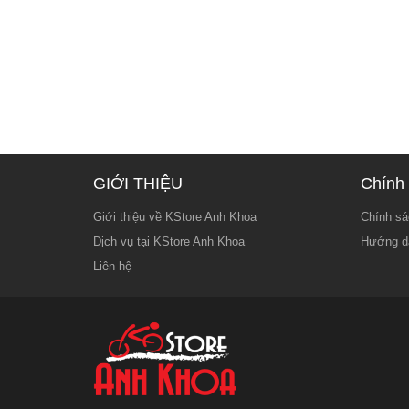
GIỚI THIỆU
Chính 
Giới thiệu về KStore Anh Khoa
Chính sá
Dịch vụ tại KStore Anh Khoa
Hướng d
Liên hệ