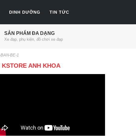
DINH DƯỠNG
TIN TỨC
SẢN PHẨM ĐA DẠNG
Xe đạp, phụ kiện, đồ chơi xe đạp
-BAN-BE-1
KSTORE ANH KHOA