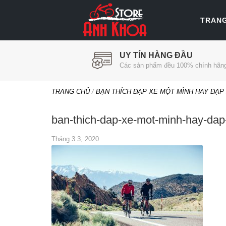
TRAN
UY TÍN HÀNG ĐẦU
Các sản phẩm đều 100% chính hãn
TRANG CHỦ
/
BẠN THÍCH ĐẠP XE MỘT MÌNH HAY ĐẠP
ban-thich-dap-xe-mot-minh-hay-dap
Tháng 3 3, 2020