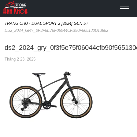
TRANG CHỦ
/
DUAL SPORT 2 [2024] GEN 5
/
DS2_2024_GRY_0F3F5E75F06044CFB90F565130D13652
ds2_2024_gry_0f3f5e75f06044cfb90f56513
Tháng 2 23, 2025