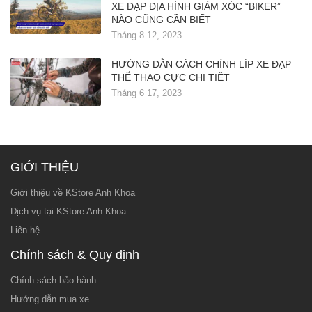
XE ĐẠP ĐỊA HÌNH GIẢM XÓC “BIKER”
NÀO CŨNG CẦN BIẾT
Tháng 8 12, 2023
HƯỚNG DẪN CÁCH CHỈNH LÍP XE ĐẠP
THỂ THAO CỰC CHI TIẾT
Tháng 6 17, 2023
GIỚI THIỆU
Giới thiệu về KStore Anh Khoa
Dịch vụ tại KStore Anh Khoa
Liên hệ
Chính sách & Quy định
Chính sách bảo hành
Hướng dẫn mua xe