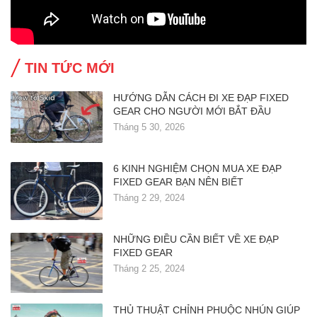
TIN TỨC MỚI
HƯỚNG DẪN CÁCH ĐI XE ĐẠP FIXED
GEAR CHO NGƯỜI MỚI BẮT ĐẦU
Tháng 5 30, 2026
6 KINH NGHIỆM CHỌN MUA XE ĐẠP
FIXED GEAR BẠN NÊN BIẾT
Tháng 2 29, 2024
NHỮNG ĐIỀU CẦN BIẾT VỀ XE ĐẠP
FIXED GEAR
Tháng 2 25, 2024
THỦ THUẬT CHỈNH PHUỘC NHÚN GIÚP