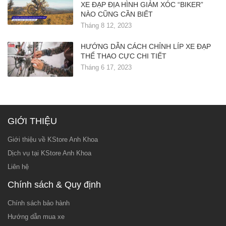
XE ĐẠP ĐỊA HÌNH GIẢM XÓC “BIKER”
NÀO CŨNG CẦN BIẾT
Tháng 8 12, 2023
HƯỚNG DẪN CÁCH CHỈNH LÍP XE ĐẠP
THỂ THAO CỰC CHI TIẾT
Tháng 6 17, 2023
GIỚI THIỆU
Giới thiệu về KStore Anh Khoa
Dịch vụ tại KStore Anh Khoa
Liên hệ
Chính sách & Quy định
Chính sách bảo hành
Hướng dẫn mua xe