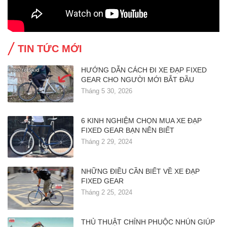
TIN TỨC MỚI
HƯỚNG DẪN CÁCH ĐI XE ĐẠP FIXED
GEAR CHO NGƯỜI MỚI BẮT ĐẦU
Tháng 5 30, 2026
6 KINH NGHIỆM CHỌN MUA XE ĐẠP
FIXED GEAR BẠN NÊN BIẾT
Tháng 2 29, 2024
NHỮNG ĐIỀU CẦN BIẾT VỀ XE ĐẠP
FIXED GEAR
Tháng 2 25, 2024
THỦ THUẬT CHỈNH PHUỘC NHÚN GIÚP