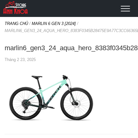
TRANG CHỦ
/
MARLIN 6 GEN 3 [2024]
/
MARLIN6_GEN3_24_AQUA_HERO_8383F0345B28475E9A77C3CC66365
marlin6_gen3_24_aqua_hero_8383f0345b2
Tháng 2 23, 2025